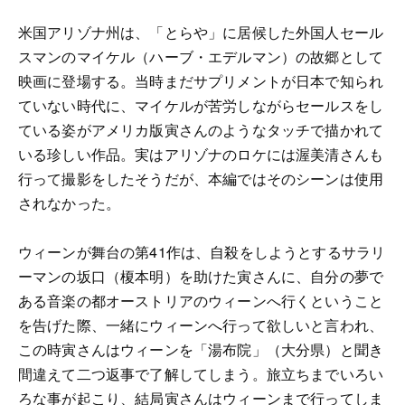
米国アリゾナ州は、「とらや」に居候した外国人セール
スマンのマイケル（ハーブ・エデルマン）の故郷として
映画に登場する。当時まだサプリメントが日本で知られ
ていない時代に、マイケルが苦労しながらセールスをし
ている姿がアメリカ版寅さんのようなタッチで描かれて
いる珍しい作品。実はアリゾナのロケには渥美清さんも
行って撮影をしたそうだが、本編ではそのシーンは使用
されなかった。
ウィーンが舞台の第41作は、自殺をしようとするサラリ
ーマンの坂口（榎本明）を助けた寅さんに、自分の夢で
ある音楽の都オーストリアのウィーンへ行くということ
を告げた際、一緒にウィーンへ行って欲しいと言われ、
この時寅さんはウィーンを「湯布院」（大分県）と聞き
間違えて二つ返事で了解してしまう。旅立ちまでいろい
ろな事が起こり、結局寅さんはウィーンまで行ってしま