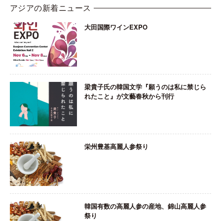
アジアの新着ニュース
大田国際ワインEXPO
梁貴子氏の韓国文学『願うのは私に禁じら
れたこと』が文藝春秋から刊行
栄州豊基高麗人参祭り
韓国有数の高麗人参の産地、錦山高麗人参
祭り