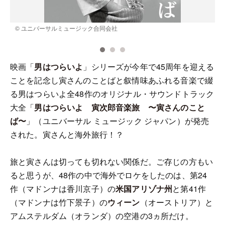
© ユニバーサルミュージック合同会社
©
R
映画「
男はつらいよ
」シリーズが今年で45周年を迎える
ことを記念し寅さんのことばと叙情味あふれる音楽で綴
る男はつらいよ全48作のオリジナル・サウンドトラック
大全「
男はつらいよ 寅次郎音楽旅 〜寅さんのこと
ば〜
」（ユニバーサル ミュージック ジャパン）が発売
された。寅さんと海外旅行！？
旅と寅さんは切っても切れない関係だ。ご存じの方もい
ると思うが、48作の中で海外でロケをしたのは、第24
作（マドンナは香川京子）の
米国アリゾナ州
と第41作
（マドンナは竹下景子）の
ウィーン
（オーストリア）と
アムステルダム（オランダ）の空港の3ヵ所だけ。