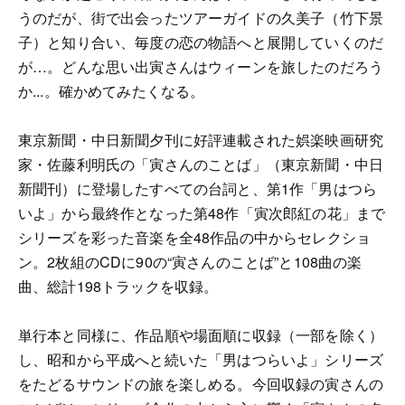
うのだが、街で出会ったツアーガイドの久美子（竹下景
子）と知り合い、毎度の恋の物語へと展開していくのだ
が…。どんな思い出寅さんはウィーンを旅したのだろう
か...。確かめてみたくなる。
東京新聞・中日新聞夕刊に好評連載された娯楽映画研究
家・佐藤利明氏の「寅さんのことば」（東京新聞・中日
新聞刊）に登場したすべての台詞と、第1作「男はつら
いよ」から最終作となった第48作「寅次郎紅の花」まで
シリーズを彩った音楽を全48作品の中からセレクショ
ン。2枚組のCDに90の“寅さんのことば”と108曲の楽
曲、総計198トラックを収録。
単行本と同様に、作品順や場面順に収録（一部を除く）
し、昭和から平成へと続いた「男はつらいよ」シリーズ
をたどるサウンドの旅を楽しめる。今回収録の寅さんの