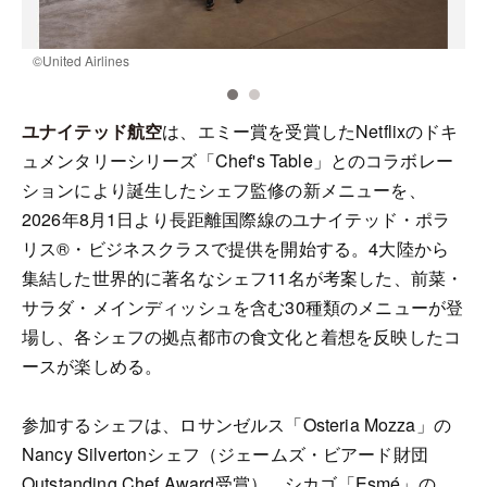
©️United Airlines
©
ユナイテッド航空
は、エミー賞を受賞したNetflixのドキ
ュメンタリーシリーズ「Chef's Table」とのコラボレー
ションにより誕生したシェフ監修の新メニューを、
2026年8月1日より長距離国際線のユナイテッド・ポラ
リス®・ビジネスクラスで提供を開始する。4大陸から
集結した世界的に著名なシェフ11名が考案した、前菜・
サラダ・メインディッシュを含む30種類のメニューが登
場し、各シェフの拠点都市の食文化と着想を反映したコ
ースが楽しめる。
参加するシェフは、ロサンゼルス「Osteria Mozza」の
Nancy Silvertonシェフ（ジェームズ・ビアード財団
Outstanding Chef Award受賞）、シカゴ「Esmé」の