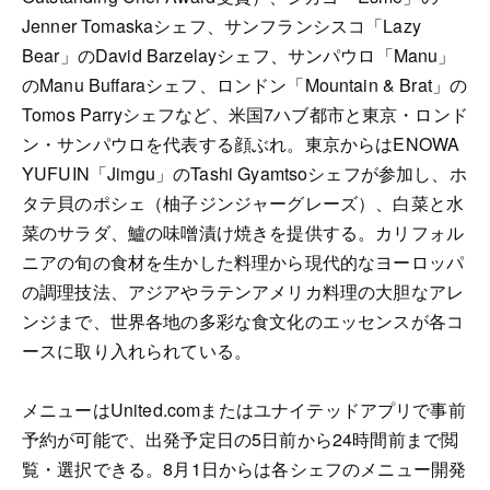
Jenner Tomaskaシェフ、サンフランシスコ「Lazy
Bear」のDavid Barzelayシェフ、サンパウロ「Manu」
のManu Buffaraシェフ、ロンドン「Mountain & Brat」の
Tomos Parryシェフなど、米国7ハブ都市と東京・ロンド
ン・サンパウロを代表する顔ぶれ。東京からはENOWA
YUFUIN「Jimgu」のTashi Gyamtsoシェフが参加し、ホ
タテ貝のポシェ（柚子ジンジャーグレーズ）、白菜と水
菜のサラダ、鱸の味噌漬け焼きを提供する。カリフォル
ニアの旬の食材を生かした料理から現代的なヨーロッパ
の調理技法、アジアやラテンアメリカ料理の大胆なアレ
ンジまで、世界各地の多彩な食文化のエッセンスが各コ
ースに取り入れられている。
メニューはUnited.comまたはユナイテッドアプリで事前
予約が可能で、出発予定日の5日前から24時間前まで閲
覧・選択できる。8月1日からは各シェフのメニュー開発