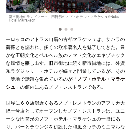
き
新市街地のランドマーク、円筒形のノブ・ホテル・マラケシュ©️Nobu
Hotel Marrakech
©
モロッコのアトラス山麓の古都マラケシュは、サハラの
薔薇とも謳われ、多くの欧米著名人を魅了してきた。豊
かな王朝文化とベルベル族のノマド文化がエキゾチック
な風情を醸し出す。旧市街地に続く新市街地には、外資
系ラグジャリー・ホテルが続々と開業しているが、その
一等地で話題を集めているのが「
ノブ・ホテル・マラケ
シュ
」の館内にあるノブ・レストランである。
世界に６０店舗近くあるノブ・レストランのアフリカ大
陸一号店としてオープンしたノブ・レストランは、ユニ
ークな円筒形のノブ・ホテル・マラケシュの一階にあ
り、バーとラウンジを併設した和風タッチのミニマルな