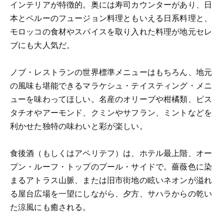
インテリアが特徴的。奥には寿司カウンターがあり、日
本とペルーのフュージョン料理ともいえる日系料理と、
モロッコの食材やスパイスを取り入れた料理が地元セレ
ブにも大人気だ。
ノブ・レストランの世界標準メニューはもちろん、地元
の風味も堪能できるマラケシュ・テイスティング・メニ
ューを味わってほしい。名産のオリーブや柑橘類、ピス
タチオやアーモンド、クミンやサフラン、ミントなどを
利かせた独特の味わいと彩が楽しい。
食後酒（もしくはアペリテフ）は、ホテル最上階、オー
プン・ルーフ・トップのプール・サイドで。薔薇色に染
まるアトラス山脈、または旧市街地の眩いネオンが溢れ
る屋台広場を一望にしながら、夕方、サハラからの乾い
た涼風にも癒される。