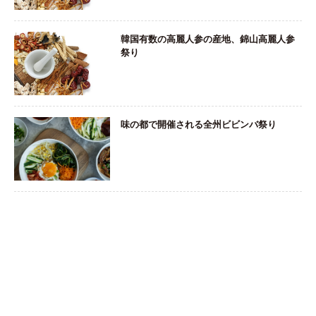
韓国有数の高麗人参の産地、錦山高麗人参
祭り
味の都で開催される全州ビビンバ祭り