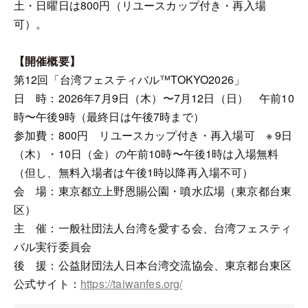
土・日曜日は800円（リユースカップ付き・再入場
可）。
【開催概要】
第12回「台湾フェスティバル™TOKYO2026」
日 時：2026年7月9日（木）〜7月12日（日） 午前10
時〜午後9時（最終日は午後7時まで）
参加費：800円 リユースカップ付き・再入場可 ※ 9日
（木）・10日（金）の午前10時〜午後1時は入場無料
（但し、無料入場者は午後1時以降再入場不可）
会 場：東京都立上野恩賜公園・噴水広場（東京都台東
区）
主 催：一般社団法人台湾を愛する会、台湾フェスティ
バル実行委員会
後 援：公益財団法人日本台湾交流協会、東京都台東区
公式サイト：
https://taiwanfes.org/