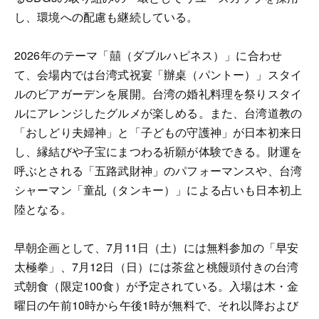
し、環境への配慮も継続している。
2026年のテーマ「囍（ダブルハピネス）」に合わせ
て、会場内では台湾式祝宴「辦桌（パントー）」スタイ
ルのビアガーデンを展開。台湾の婚礼料理を祭りスタイ
ルにアレンジしたグルメが楽しめる。また、台湾道教の
「おしどり夫婦神」と「子どもの守護神」が日本初来日
し、縁結びや子宝にまつわる祈願が体験できる。財運を
呼ぶとされる「五路武財神」のパフォーマンスや、台湾
シャーマン「童乩（タンキー）」による占いも日本初上
陸となる。
早朝企画として、7月11日（土）には無料参加の「早安
太極拳」、7月12日（日）には茶盆と桃饅頭付きの台湾
式朝食（限定100食）が予定されている。入場は木・金
曜日の午前10時から午後1時が無料で、それ以降および