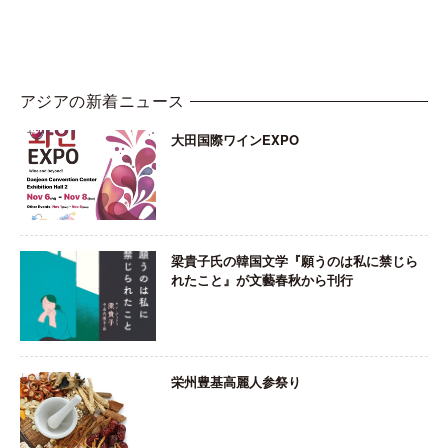
アジアの新着ニュース
大田国際ワインEXPO
梁貴子氏の韓国文学『願うのは私に禁じら
れたこと』が文藝春秋から刊行
栄州豊基高麗人参祭り