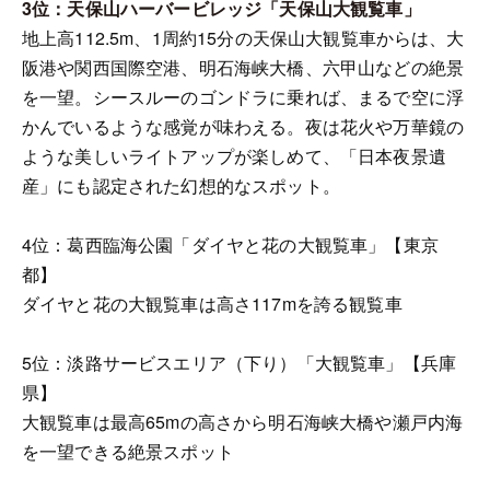
3位：天保山ハーバービレッジ「天保山大観覧車」
地上高112.5m、1周約15分の天保山大観覧車からは、大
阪港や関西国際空港、明石海峡大橋、六甲山などの絶景
を一望。シースルーのゴンドラに乗れば、まるで空に浮
かんでいるような感覚が味わえる。夜は花火や万華鏡の
ような美しいライトアップが楽しめて、「日本夜景遺
産」にも認定された幻想的なスポット。
4位：葛西臨海公園「ダイヤと花の大観覧車」【東京
都】
ダイヤと花の大観覧車は高さ117mを誇る観覧車
5位：淡路サービスエリア（下り）「大観覧車」【兵庫
県】
大観覧車は最高65mの高さから明石海峡大橋や瀬戸内海
を一望できる絶景スポット