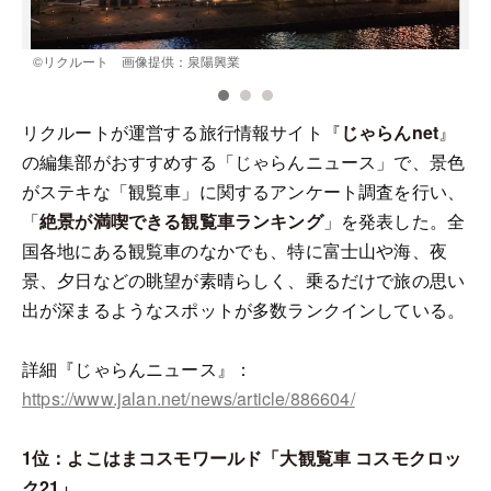
©️リクルート 画像提供：泉陽興業
リクルートが運営する旅行情報サイト『
じゃらんnet
』
の編集部がおすすめする「じゃらんニュース」で、景色
がステキな「観覧車」に関するアンケート調査を行い、
「
絶景が満喫できる観覧車ランキング
」を発表した。全
国各地にある観覧車のなかでも、特に富士山や海、夜
景、夕日などの眺望が素晴らしく、乗るだけで旅の思い
出が深まるようなスポットが多数ランクインしている。
詳細『じゃらんニュース』：
https://www.jalan.net/news/article/886604/
1位：よこはまコスモワールド「大観覧車 コスモクロッ
ク21」