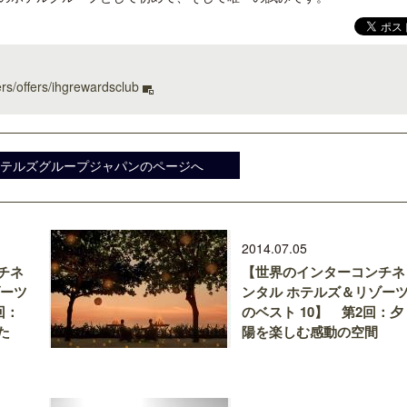
ers/offers/ihgrewardsclub
クアロア・ランチ、新予約システム導
梁貴子氏の韓国文学『願う
入のお知らせ
じられたこと』が文藝春秋
・ホテルズグループジャパンのページへ
2014.07.05
チネ
【世界のインターコンチネ
ゾーツ
ンタル ホテルズ＆リゾー
回：
のベスト 10】 第2回：夕
た
陽を楽しむ感動の空間