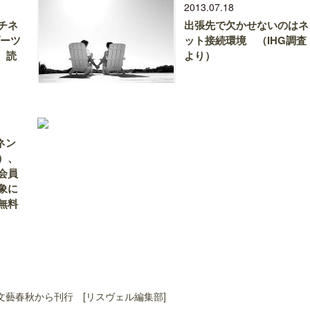
2013.07.18
チネ
出張先で欠かせないのはネ
ゾーツ
ット接続環境 （IHG調査
 読
より）
ネン
）、
会員
象に
無料
藝春秋から刊行 [リスヴェル編集部]