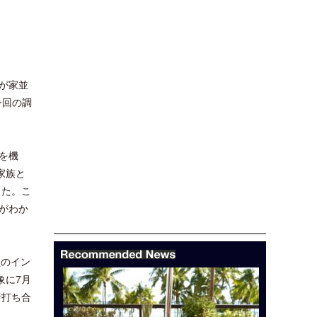
が家並
今回の調
のを機
家族と
した。こ
がわか
員のイン
象に7月
な打ち合