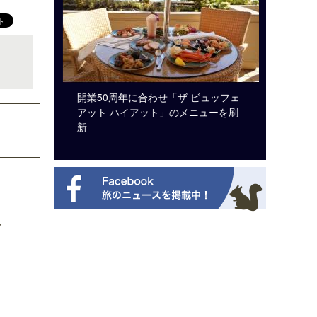
のは私に禁
開業50周年に合わせ「ザ ビュッフェ
クアロア
から刊行
アット ハイアット」のメニューを刷
入のお知
新
ツ