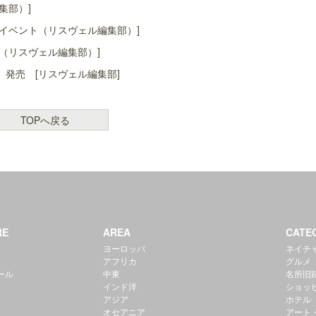
集部）]
イベント（リスヴェル編集部）]
（リスヴェル編集部）]
発売 [リスヴェル編集部]
TOPへ戻る
RE
AREA
CATE
ヨーロッパ
ネイチ
アフリカ
グルメ
ール
中東
名所旧
インド洋
ショッ
アジア
ホテル
オセアニア
アート