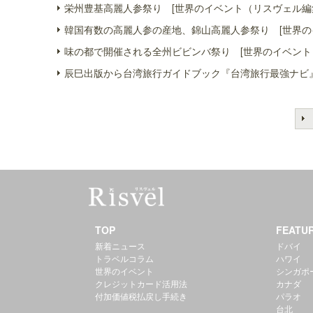
栄州豊基高麗人参祭り [世界のイベント（リスヴェル編
韓国有数の高麗人参の産地、錦山高麗人参祭り [世界の
味の都で開催される全州ビビンバ祭り [世界のイベント
辰巳出版から台湾旅行ガイドブック『台湾旅行最強ナビ』
TOP
FEATU
新着ニュース
ドバイ
トラベルコラム
ハワイ
世界のイベント
シンガポ
クレジットカード活用法
カナダ
付加価値税払戻し手続き
パラオ
台北