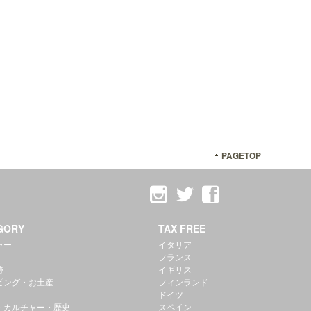
PAGETOP
GORY
TAX FREE
ャー
イタリア
フランス
跡
イギリス
ピング・お土産
フィンランド
ドイツ
・カルチャー・歴史
スペイン