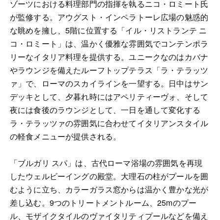
ゾーツにおける料理部門の指揮を執るニコ・ロミート氏
が監修する。アウグスト・インペラトーレ広場の魅惑的
な眺めを擁し、5階に位置する「イル・リストランテ ニ
コ・ロミート」は、温かく優雅な雰囲気でコンテンポラ
リーなイタリア料理を提供する。ユニークなのはカバナ
やラウンジを備えたルーフトップテラス「ラ・テラッツ
ァ」で、ローマのスカイラインを一望する。日中はサン
デッキとして、夕暮れ時にはアペリティーヴォ、そして
夜には食後のラウンジとして、一日を通して変化する
ラ・テラッツァの雰囲気に合わせてイタリアンスタイル
の軽食メニューが提供される。
「ブルガリ スパ」は、古代ローマ浴場の雰囲気を再現
したウェルビーイングの殿堂。大理石の柱がプールを囲
むように立ち、カラーガラス窓からは温かく豊かな光が
差し込む。9つのトリートメントルーム、25mのプー
ル、モザイクタイルのヴァイタリティプールなどを備え