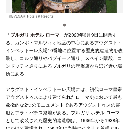
©️BVLGARI Hotels & Resorts
©
「
ブルガリ ホテル ローマ
」が2023年6月9日に開業す
る。カンポ・マルツィオ地区の中心にあるアウグスト・
インペラトーレ広場10番地に位置する歴史的建造物を改
装し、コルソ通りやバブイーノ通り、スペイン階段、コ
ンドッティ通りにあるブルガリの旗艦店からほど近い場
所にある。
アウグスト・インペラトーレ広場には、初代ローマ皇帝
アウグストゥスにより建てられたローマ史において最も
象徴的な2つのモニュメントであるアウグストゥスの霊
廟とアラ・パチス祭壇がある。ブルガリ ホテル ローマ
として改装された歴史的建造物は、1936年から1938年
にかけて建設され、1950年に当時のイタリア首相アル