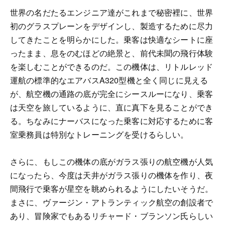
世界の名だたるエンジニア達がこれまで秘密裡に、世界
初のグラスプレーンをデザインし、製造するために尽力
してきたことを明らかにした。乗客は快適なシートに座
ったまま、息をのむほどの絶景と、前代未聞の飛行体験
を楽しむことができるのだ。この機体は、リトルレッド
運航の標準的なエアバスA320型機と全く同じに見える
が、航空機の通路の底が完全にシースルーになり、乗客
は天空を旅しているように、直に真下を見ることができ
る。ちなみにナーバスになった乗客に対応するために客
室乗務員は特別なトレーニングを受けるらしい。
さらに、もしこの機体の底がガラス張りの航空機が人気
になったら、今度は天井がガラス張りの機体を作り、夜
間飛行で乗客が星空を眺められるようにしたいそうだ。
まさに、ヴァージン・アトランティック航空の創設者で
あり、冒険家でもあるリチャード・ブランソン氏らしい