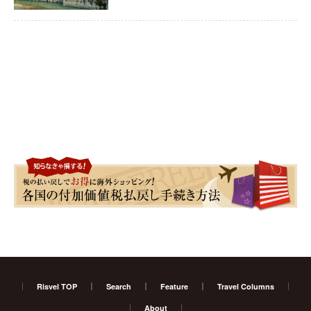
Risvel TOP
Search
Feature
Travel Columns
About