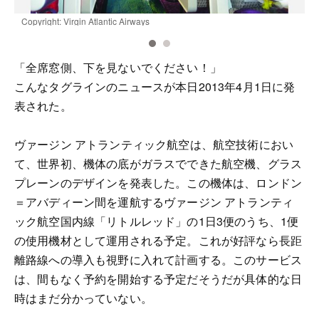
Copyright: Virgin Atlantic Airways
C
「全席窓側、下を見ないでください！」
こんなタグラインのニュースが本日2013年4月1日に発
表された。
ヴァージン アトランティック航空は、航空技術におい
て、世界初、機体の底がガラスでできた航空機、グラス
プレーンのデザインを発表した。この機体は、ロンドン
＝アバディーン間を運航するヴァージン アトランティ
ック航空国内線「リトルレッド」の1日3便のうち、1便
の使用機材として運用される予定。これが好評なら長距
離路線への導入も視野に入れて計画する。このサービス
は、間もなく予約を開始する予定だそうだが具体的な日
時はまだ分かっていない。