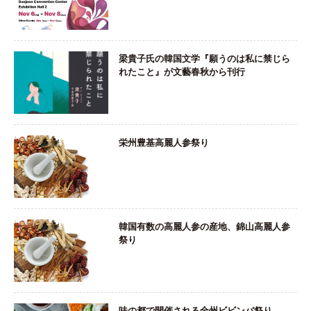
梁貴子氏の韓国文学『願うのは私に禁じら
れたこと』が文藝春秋から刊行
栄州豊基高麗人参祭り
韓国有数の高麗人参の産地、錦山高麗人参
祭り
味の都で開催される全州ビビンバ祭り