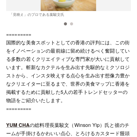
「見映え」のプロである葉駿文氏
=========
国際的な美食スポットとしての香港の評判には、この街
をイノベーションの最前線に留め続けるべく奮闘してい
る多数の若くクリエイティブな専門家が大いに貢献して
います。斬新なカクテルを生み出す先駆的なミクソロジ
ストから、インスタ映えする点心を生み出す想像力豊か
なクリエイターに至るまで、世界の美食マップに香港を
掲載するために貢献した5人の若手トレンドセッターの
物語をご紹介いたします。
=========
YUM CHA
の総料理長葉駿文（Winson Yip）氏と彼のチ
ームが手掛けるかわいい点心、とろけるカスタード饅頭