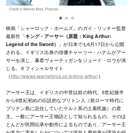
Credit © Warner Bros. Pictures
©
映画「シャーロック・ホームズ」のガイ・リッチー監督
最新作「
キング・アーサー（原題：King Arthur:
Legend of the Sword）
」が日本でも6月17日から公開
される。イギリス出身の俳優チャーリー・ハナムがアー
サーを演じ、暴君ヴォーティガンをジュード・ロウが演
じる。オフィシャルサイト
（
http://wwws.warnerbros.co.jp/king-arthur/
）
アーサー王は、イギリスの中世以前の時代、5世紀後半
から6世紀初めの伝説的なブリトン人（前ローマ時代に
ブリテン島に定住していたケルト系の土着民族）の君
主。一般にアーサー王物語として知られるもの、そのほ
とんどが民間伝承や創作によるものであり、アーサー王
が本当に実在したかについては現在も歴史家が議論を続