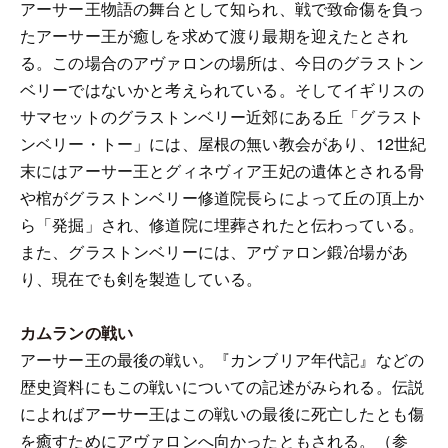
アーサー王物語の舞台として知られ、戦で致命傷を負っ
たアーサー王が癒しを求めて渡り最期を迎えたとされ
る。この場合のアヴァロンの場所は、今日のグラストン
ベリーではないかと考えられている。そしてイギリスの
サマセットのグラストンベリー近郊にある丘「グラスト
ンベリー・トー」には、屋根の無い教会があり、12世紀
末にはアーサー王とグィネヴィア王妃の遺体とされる骨
や棺がグラストンベリー修道院長らによって丘の頂上か
ら「発掘」され、修道院に埋葬されたと伝わっている。
また、グラストンベリーには、アヴァロン鍛冶場があ
り、現在でも剣を製造している。
カムランの戦い
アーサー王の最後の戦い。『カンブリア年代記』などの
歴史資料にもこの戦いについての記述がみられる。伝説
によればアーサー王はこの戦いの最後に死亡したとも傷
を癒すためにアヴァロンへ向かったともされる。（参