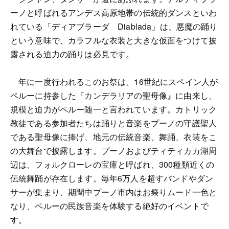
ーノと呼ばれるアンデス高原地帯の伝統的ダンスといわ
れている「ディアブラーダ Diablada」は、悪魔の踊り
という意味で、カラフルな衣装と大きな仮面をつけて披
露される迫力の踊りは必見です。
年に一度行われるこのお祭は、16世紀にスペイン人が
ペルーに持参した『カンデラリアの聖母像』に由来し、
規模と迫力がペルー随一と言われています。カトリック
教徒である参加者たちは踊りと音楽をプーノの守護聖人
である聖母像に捧げ、地元の伝統音楽、舞踊、衣装をこ
の大舞台で披露します。プーノおよびティティカカ湖周
辺は、フォルクローレの宝庫と呼ばれ、300種類近くの
伝統舞踊が存在します。毎年6万人を超すバンドやダン
サーが集まり、期間中プーノ市内はお祭りムード一色と
なり、ペルーの民族音楽を体験する絶好のイベントで
す。