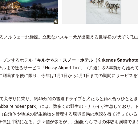
るノルウェー北極圏。立派なハスキー犬が出迎える世界初の“犬ぞり”送
ープンするホテル「
キルケネス・スノー・ホテル（Kirkenes Snowhote
送るサービス「Husky Airport Taxi」（片道）を3年前から始め
に到着する便に限り、今年は1月1日から4月1日までの期間にサービスを
て犬ぞりに乗り、約45分間の雪道ドライブと犬たちと触れ合うひとと
 reindeer park）には、数多くの野生のトナカイが生息しており、
（自治体や地域の野生動物を管理する環境当局の承認を得て行っている
で、子供は半額になる。少々値が張るが、北極圏ならではの体験を満喫でき