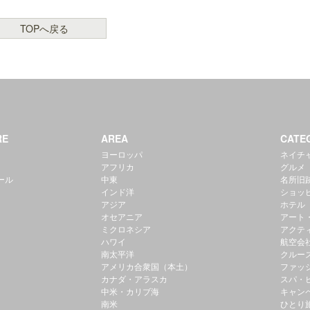
TOPへ戻る
RE
AREA
CATE
ヨーロッパ
ネイチ
アフリカ
グルメ
ール
中東
名所旧
インド洋
ショッ
アジア
ホテル
オセアニア
アート
ミクロネシア
アクテ
ハワイ
航空会
南太平洋
クルー
アメリカ合衆国（本土）
ファッ
カナダ・アラスカ
スパ・
中米・カリブ海
キャン
南米
ひとり