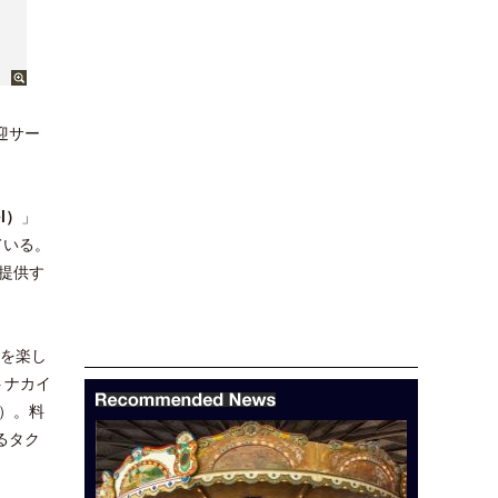
迎サー
l）
」
ている。
提供す
きを楽し
トナカイ
）。料
るタク