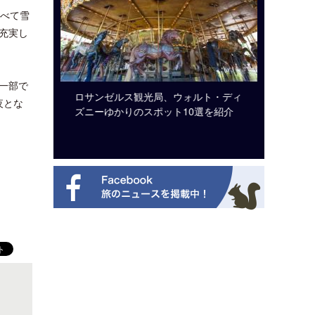
すべて雪
充実し
一部で
ビュッフェ
ロサンゼルス観光局、ウォルト・ディ
クアロア
夜とな
ニューを刷
ズニーゆかりのスポット10選を紹介
入のお知