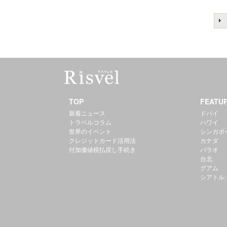
TOP
FEATU
新着ニュース
ドバイ
トラベルコラム
ハワイ
世界のイベント
シンガポ
クレジットカード活用法
カナダ
付加価値税払戻し手続き
パラオ
台北
グアム
シアトル