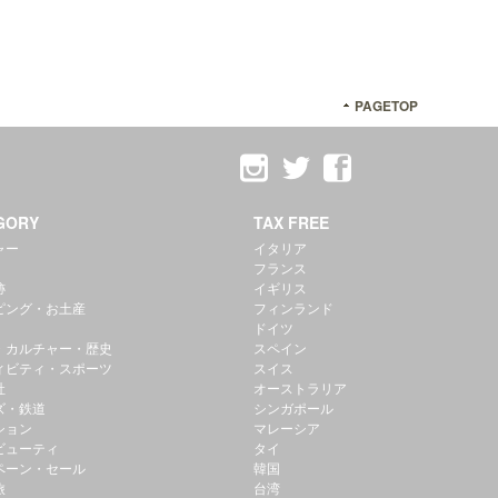
PAGETOP
GORY
TAX FREE
ャー
イタリア
フランス
跡
イギリス
ピング・お土産
フィンランド
ドイツ
・カルチャー・歴史
スペイン
ィビティ・スポーツ
スイス
社
オーストラリア
ズ・鉄道
シンガポール
ション
マレーシア
ビューティ
タイ
ペーン・セール
韓国
旅
台湾