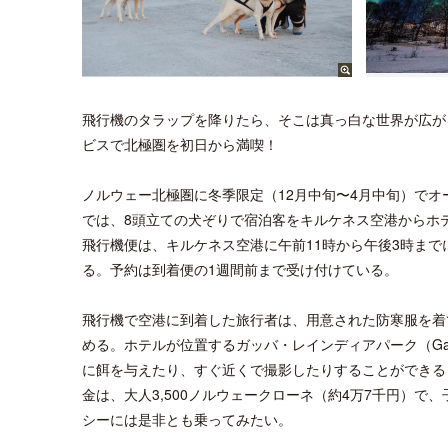
飛行機のタラップを降りたら、そこは真っ白な世界が広が
ビスで北極圏を初日から満喫！
ノルウェー北極圏に冬季限定（12月中旬〜4月中旬）でオ
では、8頭立ての犬ぞりで宿泊客をキルケネス空港からホテルまで
飛行機便は、キルケネス空港に午前11時から午後3時まで
る。予約は到着便の1週間前まで受け付けている。
飛行機で空港に到着した旅行者は、用意された防寒服を着
める。ホテルが位置するガッバ・レインディアパーク（Gabba
に餌を与えたり、すぐ近くで撮影したりすることができる
金は、大人3,500ノルウェークローネ（約4万7千円）
シーには是非とも乗ってみたい。