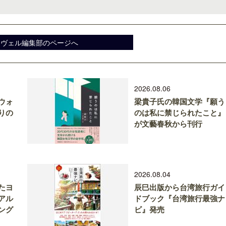
スヴェル編集部のページへ
2026.08.06
ウォ
梁貴子氏の韓国文学『願う
りの
のは私に禁じられたこと』
が文藝春秋から刊行
2026.08.04
たヨ
辰巳出版から台湾旅行ガイ
アル
ドブック『台湾旅行最強ナ
ング
ビ』発売