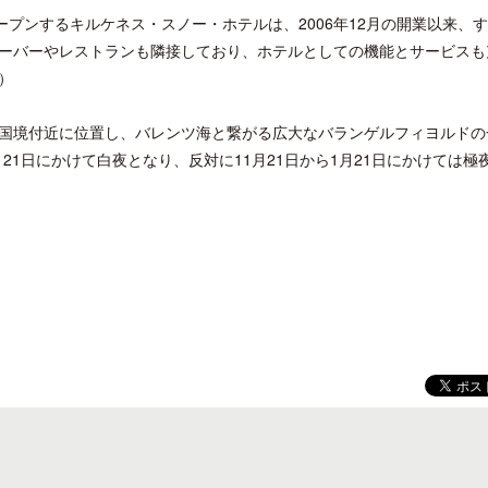
ープンするキルケネス・スノー・ホテルは、2006年12月の開業以来、
ーバーやレストランも隣接しており、ホテルとしての機能とサービスも
）
国境付近に位置し、バレンツ海と繋がる広大なバランゲルフィヨルドの
クアロア・ランチ、新予約システム導
開業50周年に合わせ「ザ 
月21日にかけて白夜となり、反対に11月21日から1月21日にかけては極
入のお知らせ
アット ハイアット」のメ
新