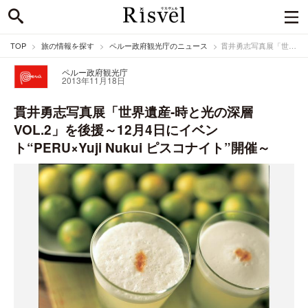
TOP
旅の情報を探す
ペルー政府観光庁のニュース
貫井勇志写真展「世界遺産‐時と光の深層 VOL.2」を後援～12月4日にイベント“PERU×Yuji Nukui ピスコナイト”開催～
ペルー政府観光庁
2013年11月18日
貫井勇志写真展「世界遺産‐時と光の深層
VOL.2」を後援～12月4日にイベン
ト“PERU×Yuji Nukui ピスコナイト”開催～