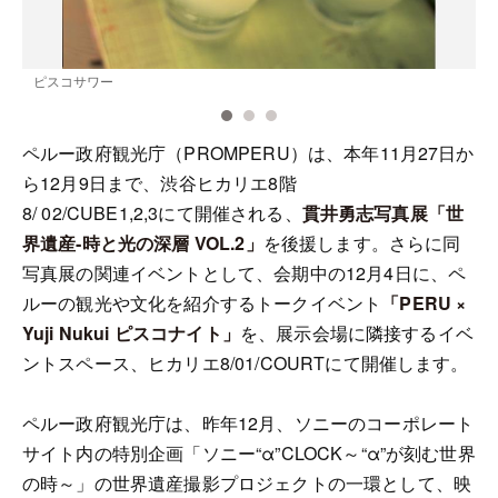
ピスコサワー
ペルー政府観光庁（PROMPERU）は、本年11月27日か
ら12月9日まで、渋谷ヒカリエ8階
8/ 02/CUBE1,2,3にて開催される、
貫井勇志写真展「世
界遺産‐時と光の深層 VOL.2」
を後援します。さらに同
写真展の関連イベントとして、会期中の12月4日に、ペ
ルーの観光や文化を紹介するトークイベント
「PERU ×
Yuji Nukui ピスコナイト」
を、展示会場に隣接するイベ
ントスペース、ヒカリエ8/01/COURTにて開催します。
ペルー政府観光庁は、昨年12月、ソニーのコーポレート
サイト内の特別企画「ソニー“α”CLOCK～“α”が刻む世界
の時～」の世界遺産撮影プロジェクトの一環として、映