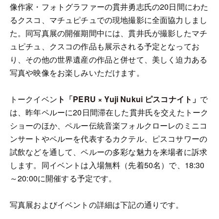
像作家・フォトグラファーの貫井勇志氏の20日間にわた
るクスコ、マチュピチュでの現地撮影に全面協力しまし
た。同写真展の開催期間中には、貫井氏が撮影したマチ
ュピチュ、クスコの作品も展示される予定となってお
り、その他の世界遺産の作品と併せて、美しく迫力ある
写真や映像をお楽しみいただけます。
トークイベン
ト「PERU × Yuji Nukui ピスコナイト」
で
は、昨年ペルーに20日間滞在した貫井氏を交えたトーク
ショーのほか、ペルー伝統音楽フォルクローレのミニコ
ンサートやペルーを代表するカクテル、ピスコサワーの
試飲などを通して、ペルーの多彩な魅力を来場者に訴求
します。同イベントは入場無料（先着50名）で、18:30
～20:00に開催する予定です。
写真展およびイベントの詳細は下記の通りです。