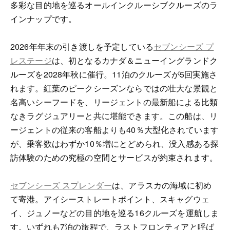
多彩な目的地を巡るオールインクルーシブクルーズのラ
インナップです。
2026年年末の引き渡しを予定している
セブンシーズ プ
レステージ
は、初となるカナダ＆ニューイングランドク
ルーズを2028年秋に催行。11泊のクルーズが5回実施さ
れます。紅葉のピークシーズンならではの壮大な景観と
名高いシーフードを、リージェントの最新船による比類
なきラグジュアリーと共に堪能できます。この船は、リ
ージェントの従来の客船よりも40％大型化されています
が、乗客数はわずか10％増にとどめられ、没入感ある探
訪体験のための究極の空間とサービスが約束されます。
セブンシーズ スプレンダー
は、アラスカの海域に初め
て寄港。アイシーストレートポイント、スキャグウェ
イ、ジュノーなどの目的地を巡る16クルーズを運航しま
す。いずれも7泊の旅程で、ラストフロンティアと呼ば