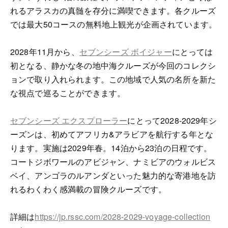
れるアラスカの真髄を存分に満喫できます。各クルーズ
では最大50コースの無料地上観光が企画されています。
2028年11月から、
セブンシーズ ボイジャー
にとっては
初となる、静かな冬の地中海クルーズが今回のコレクシ
ョンで取り入れられます。この地域で人気の名所を新た
な視点で巡ることができます。
セブンシーズ エクスプローラー
にとって2028-2029年シ
ーズンは、初めてアフリカ&アラビアを航行する年とな
ります。実施は2029年春。14泊から23泊の日程です。
コートジボワールのアビジャン、ナミビアのウォルビス
ベイ、アンゴラのルアンダといった魅力的な寄港地を訪
れるわくわく感満載の冒険クルーズです。
詳細は
https://jp.rssc.com/2028-2029-voyage-collection