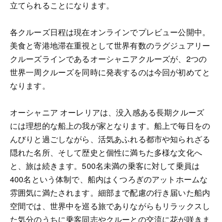
立てられることになります。
各クルーズ日程は現在オンラインでプレビュー公開中。
美食と寄港地滞在重視として世界有数のラグジュアリー
クルーズラインであるオーシャニアクルーズが、2つの
世界一周クルーズを同時に発表するのは今回が初めてと
なります。
オーシャニア オーレリアは、没入感ある長期クルーズ
には理想的な船上の我が家となります。船上で毎日をの
んびりと過ごしながら、活気あふれる都市や知られざる
隠れた名所、そして歴史と個性に満ちた多様な文化へ
と、旅は続きます。500名未満の乗客に対して乗員は
400名という体制で、船内はくつろぎのアットホームな
雰囲気に満たされます。細部まで配慮の行き届いた船内
空間では、世界中を巡る旅でありながらもリラックスし
た気分のうちに乗客同志やクルーとの交流に花が咲きま