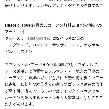
盛り上がります。ランチはアンティグアの名物ロブスタ
ー。
Historic Rouen
(最大65コースの無料参加寄港地観光ツ
アーの1つ)
クルーズ：
Regal Shores
、2027年5月27日発
イングランド、ロンドン（サウサンプトン）からポルト
ガル、リスボン
フランスのル･アーヴルから田園地帯をドライブして、
セーヌ川沿いに位置するノルマンディー地方の歴史の町
ルーアンに。熟練のガイドと共に石畳の街を歩くツアー
に参加。伝統的な木骨造りの家々やゴシック建築の傑作
が至る所に潜んでいるこの街はまるでタイムカプセル。
ルーアンを象徴するノートルダム大聖堂はかなりの見ご
たえがあります。