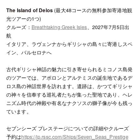
The Island of Delos
(最大48コースの無料参加寄港地観
光ツアーの1つ)
クルーズ：
Breathtaking Greek Isles
、2027年7月5日出
航
イタリア、ラヴェンナからギリシャの島々に寄港しスペ
イン、バルセロナへ
古代ギリシャ神話の魅力に引き寄せられるミコノス島発
のツアーでは、アポロンとアルテミスの誕生地であるデ
ロス島の神話世界を訪れます。遺跡は、かつてギリシャ
の神々を信奉する巡礼者たちが集った聖地であり、ヘレ
ニズム時代の神殿や有名なナクソスの獅子像が今も残っ
ています。
セブンシーズ プレステージについての詳細やクルーズ
予約は
https://jp.rssc.com/Ships/Seven_Seas_Prestige