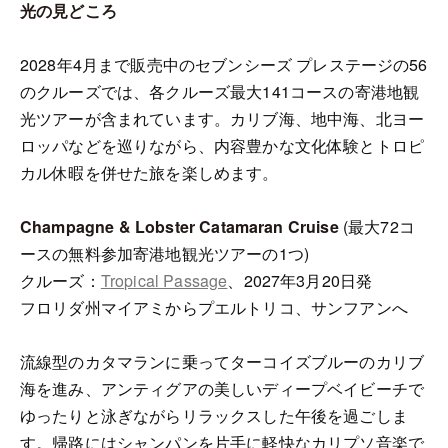
光の見どころ
2028年4月まで販売中のセブンシーズ プレステージの56
のクルーズでは、各クルーズ最大141コースの寄港地観
光ツアーが含まれています。カリブ海、地中海、北ヨー
ロッパなどを巡りながら、内容豊かな文化体験とトロピ
カル休暇を併せた旅を楽しめます。
Champagne & Lobster Catamaran Cruise
(最大72コ
ースの無料参加寄港地観光ツアーの1つ)
クルーズ：
Tropical Passage
、2027年3月20日発
フロリダ州マイアミからプエルトリコ、サンフアンへ
流線型のカタマランに乗ってターコイズブルーのカリブ
海を進み、アンティグアの美しいディープベイビーチで
ゆったりと泳ぎながらリラックスした午後を過ごしま
す。帰路にはシャンパンを片手に軽快なカリプソ音楽で