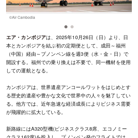
©️Air Cambodia
©
エア・カンボジア
は、2025年10月26日（日）より、日
本とカンボジアを結ぶ初の定期便として、成田～福州
（中国）経由～プノンペン線を週3便（水・金・日）で
開設する。福州での乗り換えは不要で、同一機材を使用
しての運航となる。
カンボジアは、世界遺産アンコールワットをはじめとす
る歴史的遺産や豊かな文化で世界中の人々を魅了してい
る。他方では、近年急速な経済成長によりビジネス需要
が飛躍的に拡大している。
新路線にはA320型機(ビジネスクラス8席、エコノミー
クラス162席)を投入し、プノンペン発のフライトでは、