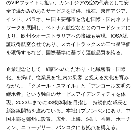
のVIPフライトも担い、カンボジアの空の代表として安
全で温かみのあるサービスを提供。現在、東南アジア、
インド、パラオ、中国主要都市を含む国際・国内ネット
ワークを展開し、ベトナム航空などとのコードシェアに
より、欧州やオーストラリアへの接続も実現。IOSA認
証取得航空会社であり、スカイトラックスの三つ星評価
を獲得するなど、国際基準に基づく運航品質を誇る。
企業理念として「細部へのこだわり・地域密着・国際
化」を掲げ、従業員を“社内の乗客”と捉える文化を育み
ながら、「クメール・スマイル」と「アンコール文明の
継承者」という独自のサービスアイデンティティを体
現。2032年までに33機体制を目指し、持続的な成長と
新路線開拓を進めている。本社はプノンペンにあり、中
国本部を鄭州に設置。広州、上海、深圳、香港、ホーチ
ミン、ニューデリー、バンコクにも拠点を構える。