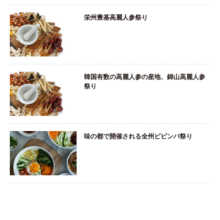
栄州豊基高麗人参祭り
韓国有数の高麗人参の産地、錦山高麗人参
祭り
味の都で開催される全州ビビンバ祭り