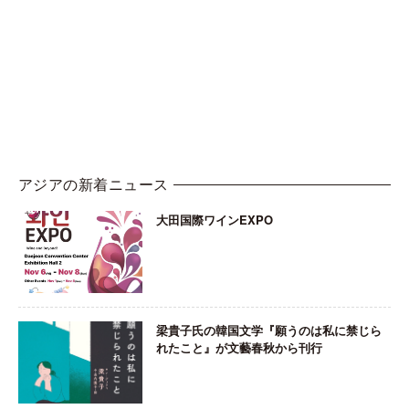
アジアの新着ニュース
大田国際ワインEXPO
梁貴子氏の韓国文学『願うのは私に禁じら
れたこと』が文藝春秋から刊行