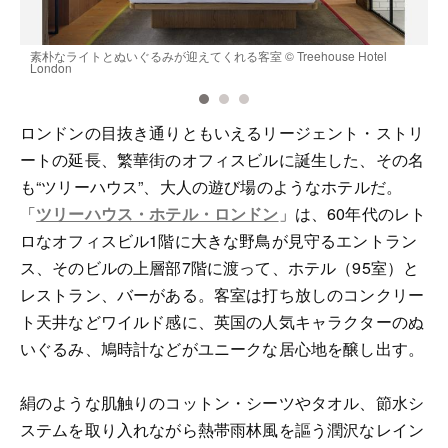
e
素朴なライトとぬいぐるみが迎えてくれる客室 ©️ Treehouse Hotel
都
London
ロンドンの目抜き通りともいえるリージェント・ストリ
ートの延長、繁華街のオフィスビルに誕生した、その名
も“ツリーハウス”、大人の遊び場のようなホテルだ。
「
ツリーハウス・ホテル・ロンドン
」は、60年代のレト
ロなオフィスビル1階に大きな野鳥が見守るエントラン
ス、そのビルの上層部7階に渡って、ホテル（95室）と
レストラン、バーがある。客室は打ち放しのコンクリー
ト天井などワイルド感に、英国の人気キャラクターのぬ
いぐるみ、鳩時計などがユニークな居心地を醸し出す。
絹のような肌触りのコットン・シーツやタオル、節水シ
ステムを取り入れながら熱帯雨林風を謳う潤沢なレイン