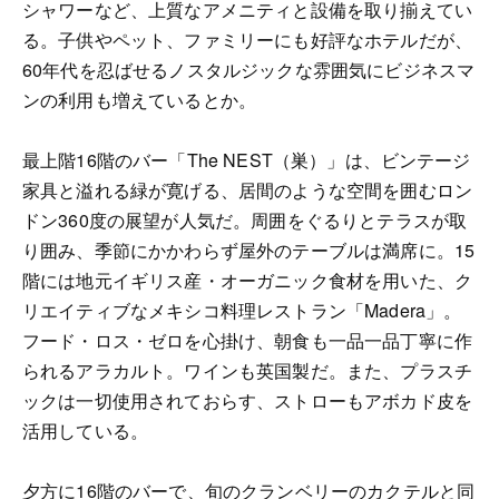
シャワーなど、上質なアメニティと設備を取り揃えてい
る。子供やペット、ファミリーにも好評なホテルだが、
60年代を忍ばせるノスタルジックな雰囲気にビジネスマ
ンの利用も増えているとか。
最上階16階のバー「The NEST（巣）」は、ビンテージ
家具と溢れる緑が寛げる、居間のような空間を囲むロン
ドン360度の展望が人気だ。周囲をぐるりとテラスが取
り囲み、季節にかかわらず屋外のテーブルは満席に。15
階には地元イギリス産・オーガニック食材を用いた、ク
リエイティブなメキシコ料理レストラン「Madera」。
フード・ロス・ゼロを心掛け、朝食も一品一品丁寧に作
られるアラカルト。ワインも英国製だ。また、プラスチ
ックは一切使用されておらす、ストローもアボカド皮を
活用している。
夕方に16階のバーで、旬のクランベリーのカクテルと同