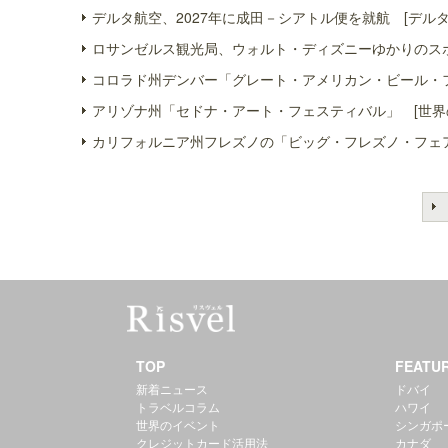
デルタ航空、2027年に成田－シアトル便を就航 [デルタ
ロサンゼルス観光局、ウォルト・ディズニーゆかりのスポ
コロラド州デンバー「グレート・アメリカン・ビール・フ
アリゾナ州「セドナ・アート・フェスティバル」 [世界
カリフォルニア州フレズノの「ビッグ・フレズノ・フェア
TOP
FEATU
新着ニュース
ドバイ
トラベルコラム
ハワイ
世界のイベント
シンガポ
クレジットカード活用法
カナダ