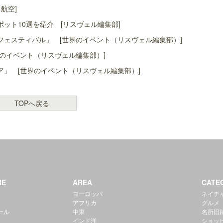
航空]
ット10選を紹介 [リスヴェル編集部]
ェスティバル」 [世界のイベント（リスヴェル編集部）]
のイベント（リスヴェル編集部）]
」 [世界のイベント（リスヴェル編集部）]
TOPへ戻る
RE
AREA
CATE
ヨーロッパ
ネイチ
アフリカ
グルメ
ール
中東
名所旧
インド洋
ショッ