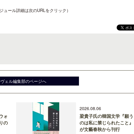
ジュール詳細は次のURLをクリック）
ロサンゼルス観光局、ウォルト・ディ
クアロア・ランチ、新予約
ズニーゆかりのスポット10選を紹介
入のお知らせ
スヴェル編集部のページへ
2026.08.06
ウォ
梁貴子氏の韓国文学『願う
りの
のは私に禁じられたこと』
が文藝春秋から刊行