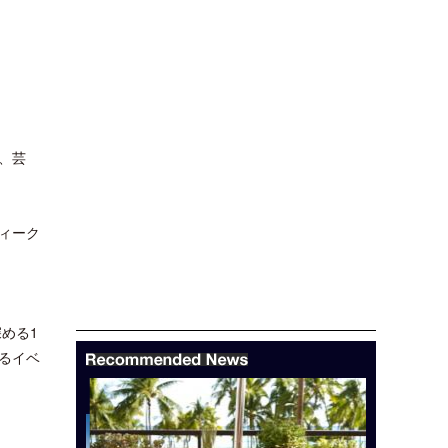
、芸
ィーク
める1
るイベ