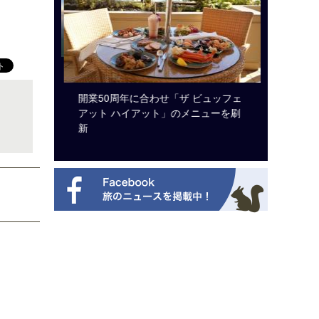
システム導
開業50周年に合わせ「ザ ビュッフェ
ロサンゼ
アット ハイアット」のメニューを刷
ズニーゆ
新