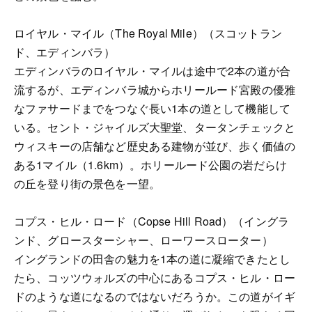
ロイヤル・マイル（The Royal Mile）（スコットラン
ド、エディンバラ）
エディンバラのロイヤル・マイルは途中で2本の道が合
流するが、エディンバラ城からホリールード宮殿の優雅
なファサードまでをつなぐ長い1本の道として機能して
いる。セント・ジャイルズ大聖堂、タータンチェックと
ウィスキーの店舗など歴史ある建物が並び、歩く価値の
ある1マイル（1.6km）。ホリールード公園の岩だらけ
の丘を登り街の景色を一望。
コプス・ヒル・ロード（Copse Hill Road）（イングラ
ンド、グロースターシャー、ローワースローター）
イングランドの田舎の魅力を1本の道に凝縮できたとし
たら、コッツウォルズの中心にあるコプス・ヒル・ロー
ドのような道になるのではないだろうか。この道がイギ