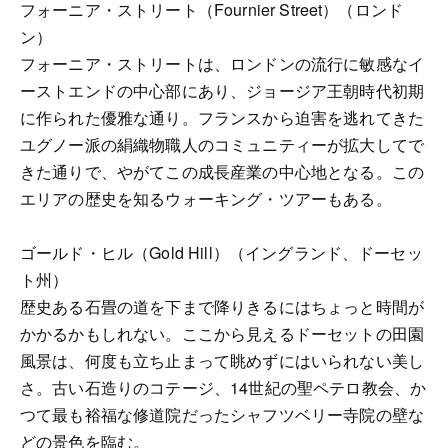
フォーニア・ストリート（Fournier Street）（ロンド
ン）
フォーニア・ストリートは、ロンドンの流行に敏感なイ
ーストエンドの中心部にあり、ジョージア王朝時代初期
に作られた優雅な通り。フランスから迫害を逃れてきた
ユグノー派の絹織物職人のコミュニティーが拡大してで
きた通りで、やがてこの成長産業の中心地となる。この
エリアの歴史を知るウォーキング・ツアーもある。
ゴールド・ヒル（Gold Hill）（イングランド、ドーセッ
ト州）
歴史ある石畳の道を下まで降りきるにはちょっと時間が
かかるかもしれない。ここから見えるドーセットの田園
風景は、何度も立ち止まって眺めずにはいられない美し
さ。古い石造りのコテージ、14世紀の聖ペテロ教会、か
つて最も裕福な修道院だったシャフツベリー寺院の壁な
どの景色を臨む。