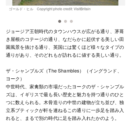
ゴールド・ヒル Copyright photo credit: VisitBritain
ロ
R
ジョージア王朝時代のタウンハウスが広がる通り、茅葺
き屋根のコテージの通り、なだらかに起伏する美しい田
園風景を抜ける通り、英国には驚くほど様々なタイプの
通りがあり、そのどれもが訪れるに値する美しい通り。
ザ・シャンブルズ（The Shambles）（イングランド、
ヨーク）
中世時代、家禽類の市場だったヨークのザ・シャンブル
ズは、イギリスで最も長い歴史と魅力を持つ通りのひと
つに数えられる。木骨造りの中世の建物が立ち並び、独
立系ブティックが軒を連ねるこの通りに一歩足を踏み入
れると、まるで別の時代に足を踏み入れたかのよう。