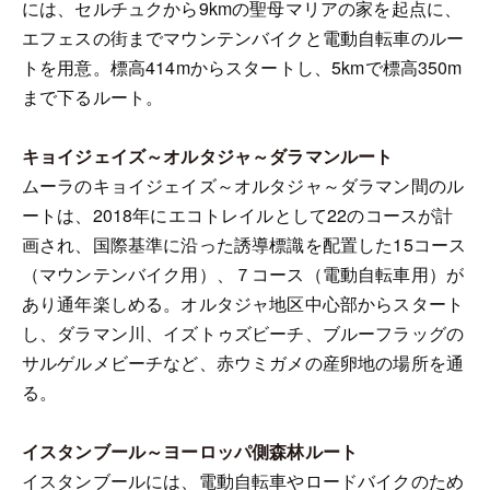
には、セルチュクから9kmの聖母マリアの家を起点に、
エフェスの街までマウンテンバイクと電動自転車のルー
トを用意。標高414mからスタートし、5kmで標高350m
まで下るルート。
キョイジェイズ～オルタジャ～ダラマンルート
ムーラのキョイジェイズ～オルタジャ～ダラマン間のル
ートは、2018年にエコトレイルとして22のコースが計
画され、国際基準に沿った誘導標識を配置した15コース
（マウンテンバイク用）、７コース（電動自転車用）が
あり通年楽しめる。オルタジャ地区中心部からスタート
し、ダラマン川、イズトゥズビーチ、ブルーフラッグの
サルゲルメビーチなど、赤ウミガメの産卵地の場所を通
る。
イスタンブール～ヨーロッパ側森林ルート
イスタンブールには、電動自転車やロードバイクのため