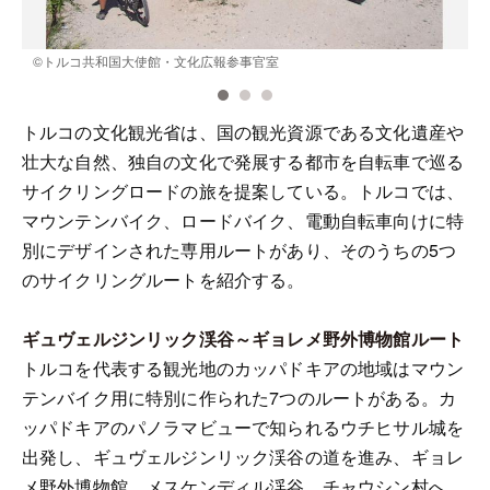
©︎トルコ共和国大使館・文化広報参事官室
トルコの文化観光省は、国の観光資源である文化遺産や
壮大な自然、独自の文化で発展する都市を自転車で巡る
サイクリングロードの旅を提案している。トルコでは、
マウンテンバイク、ロードバイク、電動自転車向けに特
別にデザインされた専用ルートがあり、そのうちの5つ
のサイクリングルートを紹介する。
ギュヴェルジンリック渓谷～ギョレメ野外博物館ルート
トルコを代表する観光地のカッパドキアの地域はマウン
テンバイク用に特別に作られた7つのルートがある。カ
ッパドキアのパノラマビューで知られるウチヒサル城を
出発し、ギュヴェルジンリック渓谷の道を進み、ギョレ
メ野外博物館、メスケンディル渓谷、チャウシン村へ。