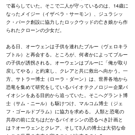
で暮らしていた。そこで二人が守っているのは、14歳に
なったメイジー（イザベラ・サーモン）、ジュラシッ
ク・パーク創設に協力したロックウッドの亡き娘から作
られたクローンの少女だ。
ある日、オーウェンは子供を連れたブルー（ヴェロキラ
プトル）と再会する。ところが、何者かによってブルー
の子供が誘拐される。オーウェンはブルーに「俺が取り
戻してやる」と約束し、クレアと共に救出へ向かう。一
方、サトラー博士（ローラ・ダーン）は、世界各地から
恐竜を集めて研究をしているバイオテクノロジー企業バ
イオシンをある目的から追っていた。そこへグラント博
士（サム・ニール）も駆けつけ、マルコム博士（ジェ
フ・ゴールドブラム）に協力を求める。 人類と恐竜の
共存の前に立ちはだかるバイオシンの恐るべき計画と
は？オーウェンとクレア、そして3人の博士は大切な命