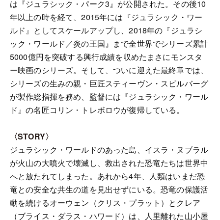
は『ジュラシック・パーク3』が公開された。その後10
年以上の時を経て、2015年には『ジュラシック・ワー
ルド』としてスケールアップし、2018年の『ジュラシ
ック・ワールド／炎の王国』まで全世界でシリーズ累計
5000億円を突破する興行成績を収めたまさにモンスタ
ー映画のシリーズ。そして、ついに迎えた最終章では、
シリーズの生みの親・巨匠スティーヴン・スピルバーグ
が製作総指揮を務め、監督には『ジュラシック・ワール
ド』の名匠コリン・トレボロウが復帰している。
〈STORY〉
ジュラシック・ワールドのあった島、イスラ・ヌブラル
が火山の大噴火で壊滅し、救出された恐竜たちは世界中
へと放たれてしまった。あれから4年、人類はいまだ恐
竜との安全な共生の道を見出せずにいる。恐竜の保護活
動を続けるオーウェン（クリス・プラット）とクレア
（ブライス・ダラス・ハワード）は、人里離れた山小屋