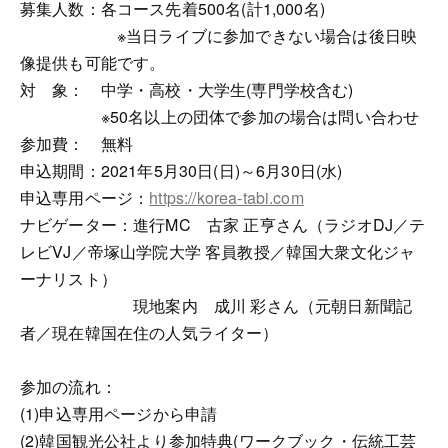
募集人数：各コース先着500名(計1,000名)
※当日ライブに参加できない場合は後日映
像提供も可能です。
対 象： 中学・高校・大学生(専門学校含む)
※50名以上の団体で参加の場合は問い合わせ
参加費： 無料
申込期間：2021年5月30日(日)～6月30日(水)
申込専用ページ：
https://korea-tabi.com
ナビゲーター：進行MC 古家 正亨さん（ラジオDJ／テ
レビVJ／帝塚山学院大学 客員教授／韓国大衆文化ジャ
ーナリスト）
現地案内 成川 彩さん（元朝日新聞記
者／現在韓国在住の人気ライター）
参加の流れ：
(1)申込専用ページから申請
(2)韓国観光公社より参加特典(ワークブック・伝統工芸