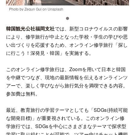
Photo by Zequn Gui on Unsplash
P
韓国観光公社福岡支社
では、新型コロナウイルスの影響
により、修学旅行が中止となった学校・学生の学びや思
い出づくりを応援するため、オンライン修学旅行「探し
に行こう！深発見・韓国」を実施する。
このオンライン修学旅行は、Zoomを用いて日本と韓国
を中継でつなぎ、現地の最新情報を伝えるオンラインツ
アーで、楽しく学びながら旅行気分を満喫できる内容。
参加費は無料。
最近、教育旅行の学習テーマとしても「SDGs(持続可能
な開発目標)」が重要視されている。このオンライン修
学旅行では、SDGsを中心にさまざまなテーマで探求型
学習に取り組むことが可能で、ツアー中はチャット機能