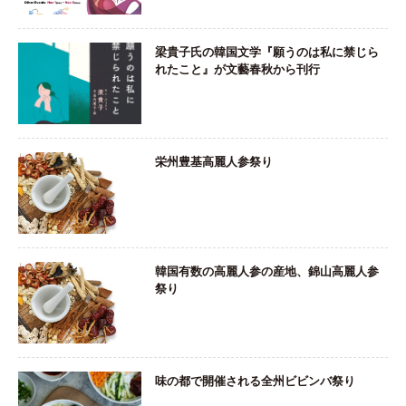
梁貴子氏の韓国文学『願うのは私に禁じら
れたこと』が文藝春秋から刊行
栄州豊基高麗人参祭り
韓国有数の高麗人参の産地、錦山高麗人参
祭り
味の都で開催される全州ビビンバ祭り