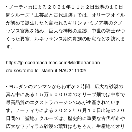
• ノーティカによる２０２１年１１月２日出港の１０日
間クルーズ「工芸品と古代遺跡」では、オリーブオイル
が初めて誕生したと言われるギリシャ･ミノア期のクノ
ッソス宮殿を始め、巨大な神殿の遺跡、中世の騎士がつ
くった要塞、ルネッサンス期の貴族の邸宅などを訪れま
す。
https://jp.oceaniacruises.com/Mediterranean-
cruises/rome-to-istanbul-NAU211102/
• ヨルダンのアンマンからわずか２時間、広大な砂漠の
真ん中にある１５万５０００本のオリーブ畑では中東で
最高品質のエクストラバージンのみが生産されていま
す。ノーティカによる２０２２年６月１０日出港の２０
日間の「聖地」クルーズは、歴史的に重要な古代都市や
広大なワディラム砂漠の荒野はもちろん、生産地でオリ