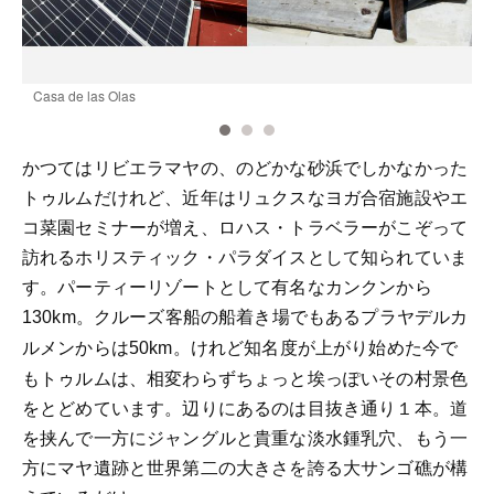
Casa de las Olas
F
かつてはリビエラマヤの、のどかな砂浜でしかなかった
トゥルムだけれど、近年はリュクスなヨガ合宿施設やエ
コ菜園セミナーが増え、ロハス・トラベラーがこぞって
訪れるホリスティック・パラダイスとして知られていま
す。パーティーリゾートとして有名なカンクンから
。クルーズ客船の船着き場でもあるプラヤデルカ
130km
ルメンからは
。けれど知名度が上がり始めた今で
50km
もトゥルムは、相変わらずちょっと埃っぽいその村景色
をとどめています。辺りにあるのは目抜き通り１本。道
を挟んで一方にジャングルと貴重な淡水鍾乳穴、もう一
方にマヤ遺跡と世界第二の大きさを誇る大サンゴ礁が構