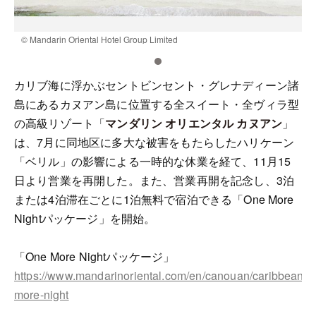
© Mandarin Oriental Hotel Group Limited
©
カリブ海に浮かぶセントビンセント・グレナディーン諸
島にあるカヌアン島に位置する全スイート・全ヴィラ型
の高級リゾート「
マンダリン オリエンタル カヌアン
」
は、7月に同地区に多大な被害をもたらしたハリケーン
「ベリル」の影響による一時的な休業を経て、11月15
日より営業を再開した。また、営業再開を記念し、3泊
または4泊滞在ごとに1泊無料で宿泊できる「One More
Nightパッケージ」を開始。
「One More Nightパッケージ」
https://www.mandarinoriental.com/en/canouan/caribbean/of
more-night