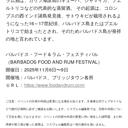
ラム酒は、カリブ海諸島のキューバ、ジャマイカ、プエ
ルトリコなどの代表的な蒸留酒。 その起源は、コロン
ブスの西インド諸島発見後、サトウキビが栽培されるよ
うになった16～17世紀頃、バルバドス島またはプエル
トリコで始まったとされ、そのためバルバドス島が発祥
の地と言われています。
バルバドス・フード＆ラム・フェスティバル
（BARBADOS FOOD AND RUM FESTIVAL）
開催日：2025年11月6日〜9日
開催地：バルバドス、ブリッジタウン各所
ＵＲＬ：
https://www.foodandrum.com/
ご注意：イベントの日程や内容は変更になる場合があります。主催者公式ウェブサイトな
どで旅行計画時に必ずご確認をお願いします。リスヴェル編集部では、日程や内容につい
て万全を期しておりますが、イベントの日程や内容の変更に伴い発生した諸問題、また利
用者や第三者が被った損害は、リスヴェル編集部は一切の責任を負いません。