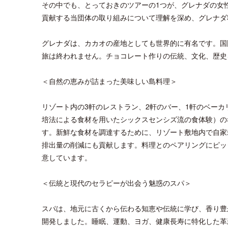
その中でも、とっておきのツアーの1つが、グレナダの女性
貢献する当団体の取り組みについて理解を深め、グレナダ
グレナダは、カカオの産地としても世界的に有名です。国
旅は終われません。チョコレート作りの伝統、文化、歴史
＜自然の恵みが詰まった美味しい島料理＞
リゾート内の3軒のレストラン、2軒のバー、1軒のベーカリーカ
培法による食材を用いたシックスセンシズ流の食体験）の
す。新鮮な食材を調達するために、リゾート敷地内で自家
排出量の削減にも貢献します。料理とのペアリングにピッ
意しています。
＜伝統と現代のセラピーが出会う魅惑のスパ＞
スパは、地元に古くから伝わる知恵や伝統に学び、香り豊
開発しました。睡眠、運動、ヨガ、健康長寿に特化した革