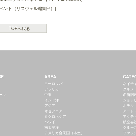
ベント（リスヴェル編集部）]
TOPへ戻る
RE
AREA
CATE
ヨーロッパ
ネイチ
アフリカ
グルメ
ール
中東
名所旧
インド洋
ショッ
アジア
ホテル
オセアニア
アート
ミクロネシア
アクテ
ハワイ
航空会
南太平洋
クルー
アメリカ合衆国（本土）
ファッ