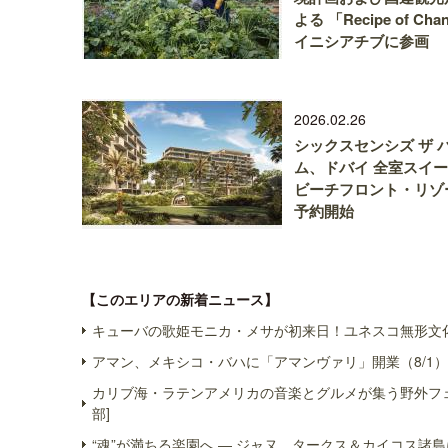
よる 「Recipe of Cha
イニシアチブに参画
2026.02.26
シックスセンシズ ザ 
ム、ドバイ 全室スイ
ビーチフロント・リゾ
予約開始
【このエリアの新着ニュース】
キューバの歌姫モニカ・メサが初来日！ユネスコ無形文化
アマン、メキシコ・バハに「アマンヴァリ」開業（8/1）
カリブ海・ラテンアメリカの音楽とグルメが集う野外フェス
部]
“魂”が満ちる楽園へ ― ジャヌ、タークス＆カイコス諸