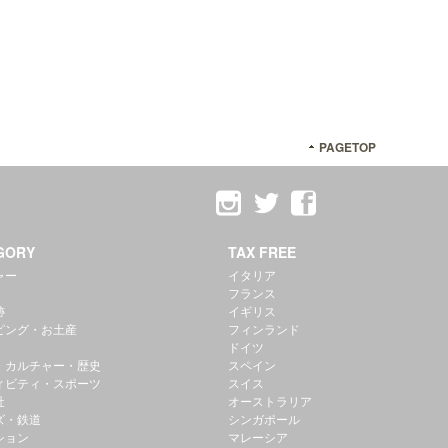
PAGETOP
GORY
TAX FREE
ャー
イタリア
フランス
跡
イギリス
ピング・お土産
フィンランド
ドイツ
・カルチャー・歴史
スペイン
ィビティ・スポーツ
スイス
社
オーストラリア
ズ・鉄道
シンガポール
ション
マレーシア