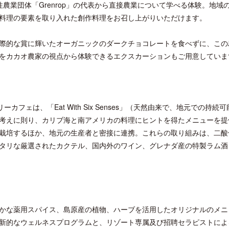
農業団体「Grenrop」の代表から直接農業について学べる体験。地域
料理の要素を取り入れた創作料理をお召し上がりいただけます。
際的な賞に輝いたオーガニックのダークチョコレートを食べずに、この
をカカオ農家の視点から体験できるエクスカーションもご用意していま
クアロア・ランチ、新予約システム導
開業50周年に合わせ「ザ 
入のお知らせ
アット ハイアット」のメ
新
フェは、「Eat With Six Senses」（天然由来で、地元での持続
考えに則り、カリブ海と南アメリカの料理にヒントを得たメニューを提
栽培するほか、地元の生産者と密接に連携。これらの取り組みは、二酸
タリな厳選されたカクテル、国内外のワイン、グレナダ産の特製ラム酒
かな薬用スパイス、島原産の植物、ハーブを活用したオリジナルのメニ
新的なウェルネスプログラムと、リゾート専属及び招聘セラピストによ