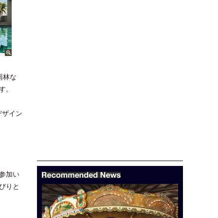
雨林な
す。
デザイン
参加い
びりと