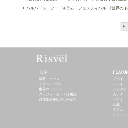
バルバドス・フード＆ラム・フェスティバル [世界のイ
TOP
FEATU
新着ニュース
ドバイ
トラベルコラム
ハワイ
世界のイベント
シンガポ
クレジットカード活用法
カナダ
付加価値税払戻し手続き
パラオ
台北
グアム
シアトル