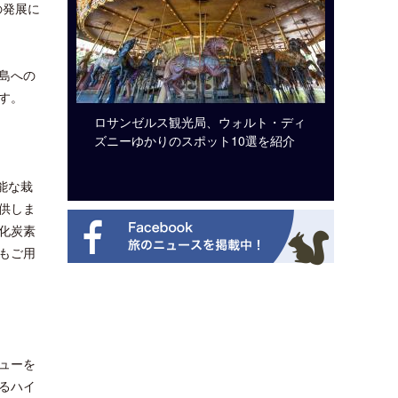
の発展に
島への
す。
ビュッフェ
ロサンゼルス観光局、ウォルト・ディ
クアロア
ニューを刷
ズニーゆかりのスポット10選を紹介
入のお知
可能な栽
供しま
化炭素
もご用
ューを
るハイ