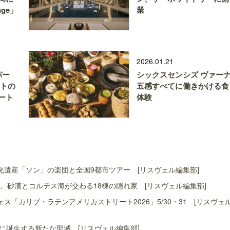
nge」
業
2026.01.21
パー
シックスセンシズ ヴァー
ートの
五感すべてに働きかける食
ート
体験
遺産「ソン」の楽団と全国9都市ツアー [リスヴェル編集部]
。砂漠とコルテス海が交わる18棟の隠れ家 [リスヴェル編集部]
「カリブ・ラテンアメリカストリート2026」5/30・31 [リスヴェ
島に誕生する新たな聖域 [リスヴェル編集部]