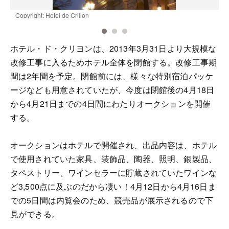
Copyright: Hotel de Crillon
H
ホテル・ド・クリヨンは、2013年3月31日より大規模な
改修工事に入るためホテル全体を閉館する。改修工事期
間は2年間を予定。閉館前には、様々な特別宿泊パッケ
ージなども用意されていたが、今度は閉館後の4月18日
から4月21日までの4日間にわたりオークションを開催
する。
オークションはホテルで開催され、出品内容は、ホテル
で使用されていた家具、装飾品、陶器、照明、銀製品、
タペストリー、ワインセラーに貯蔵されていたワインな
ど3,500点に及ぶのだから凄い！4月12日から4月16日ま
での5日間は内覧会のため、競売品が展示されるので下
見ができる。