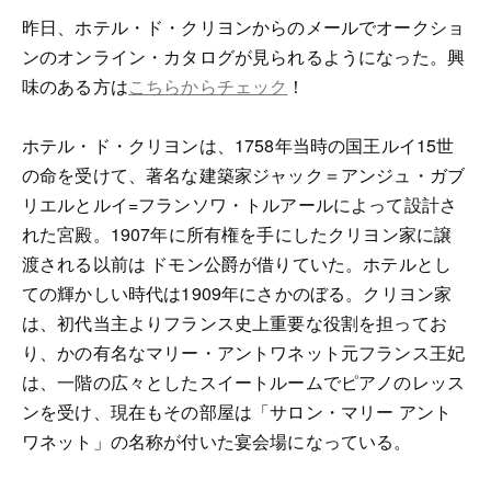
昨日、ホテル・ド・クリヨンからのメールでオークショ
ンのオンライン・カタログが見られるようになった。興
味のある方は
こちらからチェック
！
ホテル・ド・クリヨンは、1758年当時の国王ルイ15世
の命を受けて、著名な建築家ジャック＝アンジュ・ガブ
リエルとルイ=フランソワ・トルアールによって設計さ
れた宮殿。1907年に所有権を手にしたクリヨン家に譲
渡される以前は ドモン公爵が借りていた。ホテルとし
ての輝かしい時代は1909年にさかのぼる。クリヨン家
は、初代当主よりフランス史上重要な役割を担ってお
り、かの有名なマリー・アントワネット元フランス王妃
は、一階の広々としたスイートルームでピアノのレッス
ンを受け、現在もその部屋は「サロン・マリー アント
ワネット」の名称が付いた宴会場になっている。