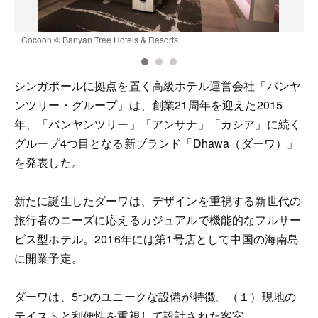
Cocoon © Banyan Tree Hotels & Resorts
P
シンガポールに拠点を置く高級ホテル運営会社「バンヤ
ンツリー・グループ」は、創業21周年を迎えた2015
年、「バンヤンツリー」「アンサナ」「カシア」に続く
グループ4つ目となる新ブランド「Dhawa（ダーワ）」
を発表した。
新たに誕生したダーワは、デザインを重視する新世代の
旅行者のニーズに応えるカジュアルで機能的なフルサー
ビス型ホテル。2016年には第1号店として中国の海南島
に開業予定。
ダーワは、5つのユニークな設備が特徴。（１）現地の
テイストと利便性を重視して設計された客室