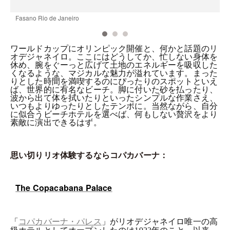
Fasano Rio de Janeiro
C
ワールドカップにオリンピック開催と、何かと話題のリ
オデジャネイロ。ここにはどうしてか、忙しない身体を
休め、腕をぐーっと広げて土地のエネルギーを吸収した
くなるような、マジカルな魅力が溢れています。まった
りとした時間を満喫するのにぴったりのスポットといえ
ば、世界的に有名なビーチ。脚に付いた砂を払ったり、
波から出て体を拭いたりといったシンプルな作業さえ、
いつもよりゆったりとしたテンポに。当然ながら、自分
に似合うビーチホテルを選べば、何もしない贅沢をより
素敵に演出できるはず。
思い切りリオ体験するならコパカバーナ：
The Copacabana Palace
「
」がリオデジャネイロ唯一の高
コパカバーナ・パレス
級ホテルとしてオープンしたのは
年のこと。以来、