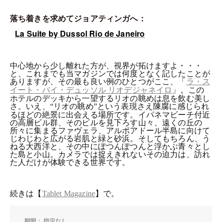
落ち着きを求めてジョアティンガへ：
La Suite by Dussol Rio de Janeiro
中心地から少し離れた方が、視界が拓けますよ・・・
と、これまでも当マガジンでは何度となく記したことが
ありますが、その最も良い例のひとつがここ、「
ラ・ス
」。この
イート・バイ・デュッソル
リオデジャネイロ
ホテルのデッキから一望するリオの眺めは息を飲む美し
さ。いえ、
リオの眺め
という表現さえ陳腐に感じられ
“
”
るほどの絶景に出会える場所です。イパネマビーチ付近
の高層ビル群、そのビルを見下ろす山々、遠くの丘の
所々に集まるファヴェラ、アルポアドール半島に向けて
じわじわと広がる岩肌と緑と砂浜。そしてもちろん、う
ねる大西洋と、その中にぽつんぽつんと浮かぶ青々とし
た島と小山。カメラでは捉えきれないその迫力は、訪れ
た人だけが体験できる世界です。
続きは【
】で。
Tablet Magazine
期間： 指定なし