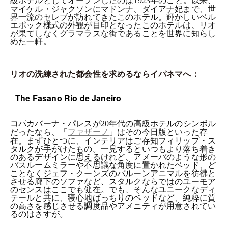
1923
マイケル・ジャクソンにマドンナ、ダイアナ妃まで、世
界一流のセレブが訪れてきたこのホテル。輝かしいベル
エポック様式の外観が目印となったこのホテルは、リオ
が果てしなくグラマラスな街であることを世界に知らし
めた一軒。
リオの洗練された都会性を求めるならイパネマへ：
The Fasano Rio de Janeiro
コパカバーナ・パレスが
年代の高級ホテルのシンボル
20
だったなら、「
」はその今日版といった存
ファザーノ
在。まずひとつに、インテリアはご存知フィリップ・ス
タルクが手がけたもの。一見するといつもより落ち着き
のあるデザインに思えるけれど、アメーバのような形の
バスルームミラーや不思議な角度に置かれたベッド、ど
ことなくジェフ・クーンズのバルーンアニマルを彷彿と
させる廊下のソファなど、スタルクならではのユーモア
のセンスはここでも健在。でも、そんなユニークなディ
テールと共に、寝心地ばっちりのベッドなど、純粋に質
の高さを感じさせる調度品やアメニティが用意されてい
るのはさすが。