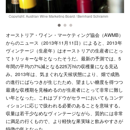
Copyright: Austrian Wine Marketing Board / Bernhard Schramm
C
オーストリア・ワイン・マーケティング協会（AWMB）
からのニュース（2013年11月11日）によると、2013年
ヴィンテージ（生産年）はオーストリアの生産者にとっ
てトリッキーな年となったそうだ。最新の予測では、5
年間の平均の7%減となる225万hlの収穫量になる見込
み。2013年は、気まぐれな天候状態により、畑で成熟
の進行にばらつきが生じたため、望ましい糖度を得つつ
最適な収穫期を見極めるのが生産者にとって非常に難し
い年となった。これはブドウがセラーにおいてもコンデ
ィションに応じで扱われる必要のあることを意味する。
収量は若干少なめなヴィンテージながら、質的には非常
に満足の行くもので、より軽快な果実味と飲みやすさが
特徴の年となった。