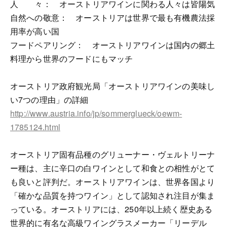
人 々： オーストリアワインに関わる人々は皆陽気
自然への敬意： オーストリアは世界で最も有機農法採
用率が高い国
フードペアリング： オーストリアワインは国内の郷土
料理から世界のフードにもマッチ
オーストリア政府観光局「オーストリアワインの美味し
い7つの理由」の詳細
http://www.austria.info/jp/sommerglueck/oewm-
1785124.html
オーストリア固有品種のグリューナー・ヴェルトリーナ
ー種は、主に辛口の白ワインとして和食との相性がとて
も良いと評判だ。オーストリアワインは、世界各国より
「確かな品質を持つワイン」として認知され注目が集ま
っている。オーストリアには、250年以上続く歴史ある
世界的に有名な高級ワイングラスメーカー「リーデル