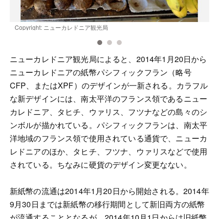
Copyright: ニューカレドニア観光局
C
ニューカレドニア観光局によると、2014年1月20日から
ニューカレドニアの紙幣パシフィックフラン（略号
CFP、またはXPF）のデザインが一新される。カラフル
な新デザインには、南太平洋のフランス領であるニュー
カレドニア、タヒチ、ウァリス、フツナなどの島々のシ
ンボルが描かれている。パシフィックフランは、南太平
洋地域のフランス領で使用されている通貨で、ニューカ
レドニアのほか、タヒチ、フツナ、ウァリスなどで使用
されている。ちなみに硬貨のデザイン変更なない。
新紙幣の流通は2014年1月20日から開始される。2014年
9月30日までは新紙幣の移行期間として新旧両方の紙幣
が流通することとなるが、2014年10月1日からは旧紙幣