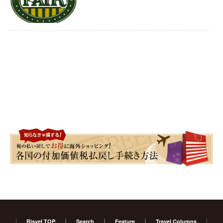
Risvel TOP
Search
Feature
Travel Columns