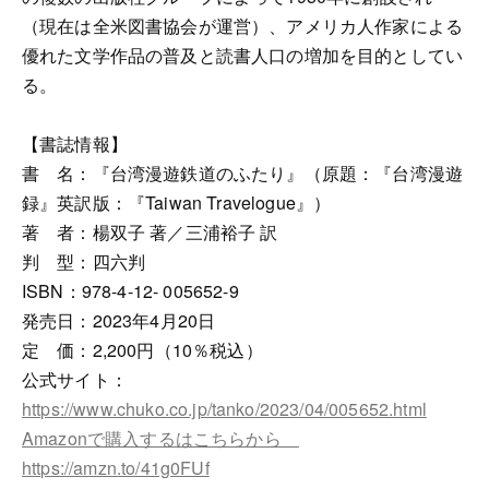
（現在は全米図書協会が運営）、アメリカ人作家による
優れた文学作品の普及と読書人口の増加を目的としてい
る。
【書誌情報】
書 名：『台湾漫遊鉄道のふたり』（原題：『台湾漫遊
録』英訳版：『Taiwan Travelogue』）
著 者：楊双子 著／三浦裕子 訳
判 型：四六判
ISBN：978-4-12- 005652-9
発売日：2023年4月20日
定 価：2,200円（10％税込）
公式サイト：
https://www.chuko.co.jp/tanko/2023/04/005652.html
Amazonで購入するはこちらから
https://amzn.to/41g0FUf