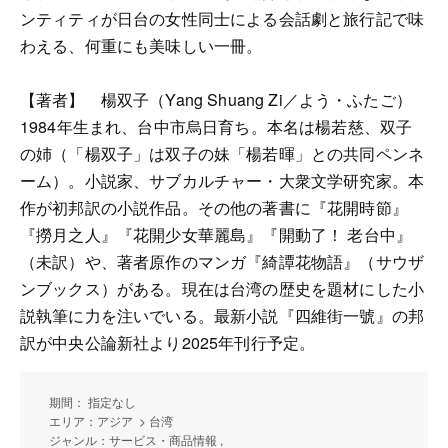
ンティティが日台の女性同士による会話劇と旅行記で味
わえる、何重にも美味しい一冊。
【著者】 楊双子（Yang Shuang Zi／よう・ふたご）
1984年生まれ、台中市烏日育ち。本名は楊若慈、双子
の姉（「楊双子」は双子の妹「楊若暉」との共同ペンネ
ーム）。小説家、サブカルチャー・大衆文学研究家。本
作が初邦訳の小説作品。その他の著書に『花開時節』
『撈月之人』『花開少女華麗島』『開動了！ 老台中』
（未訳）や、著者原作のマンガ『綺譚花物語』（サウザ
ンブックス）がある。現在は台湾の歴史を題材にした小
説執筆に力を注いでいる。最新小説『四維街一號』の邦
訳が中央公論新社より2025年刊行予定。
期間： 指定なし
エリア：アジア > 台湾
ジャンル：サービス・商品情報 ,