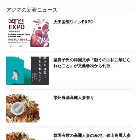
アジアの新着ニュース
大田国際ワインEXPO
梁貴子氏の韓国文学『願うのは私に禁じら
れたこと』が文藝春秋から刊行
栄州豊基高麗人参祭り
韓国有数の高麗人参の産地、錦山高麗人参