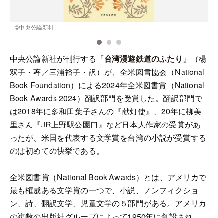
©️中央公論新社
中央公論新社が刊行する『
台湾漫遊鉄道のふたり
』（楊
双子・著／三浦裕子・訳）が、全米図書協会（National
Book Foundation）による2024年全米図書賞（National
Book Awards 2024）翻訳部門を受賞した。翻訳部門で
は2018年に多和田葉子さんの『献灯使』、20年に柳美
里さん『JR上野駅公園口』など日本人作家の受賞があ
ったが、米国を代表する文学賞を台湾の小説が受賞する
のは初めての快挙である。
全米図書賞（National Book Awards）とは、アメリカで
最も権威ある文学賞の一つで、小説、ノンフィクショ
ン、詩、翻訳文学、児童文学の５部門がある。アメリカ
の複数の出版社グループによって1950年に創設され