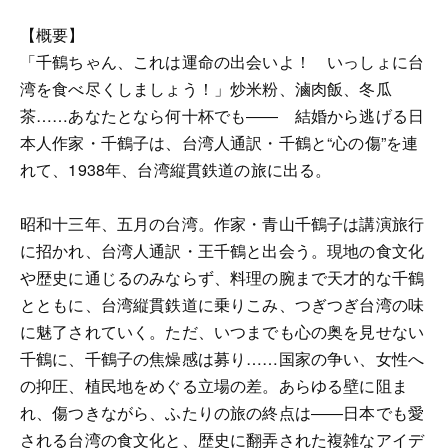
【概要】
「千鶴ちゃん、これは運命の出会いよ！ いっしょに台
湾を食べ尽くしましょう！」炒米粉、滷肉飯、冬瓜
茶……あなたとなら何十杯でも―― 結婚から逃げる日
本人作家・千鶴子は、台湾人通訳・千鶴と“心の傷”を連
れて、1938年、台湾縦貫鉄道の旅に出る。
昭和十三年、五月の台湾。作家・青山千鶴子は講演旅行
に招かれ、台湾人通訳・王千鶴と出会う。現地の食文化
や歴史に通じるのみならず、料理の腕まで天才的な千鶴
とともに、台湾縦貫鉄道に乗りこみ、つぎつぎ台湾の味
に魅了されていく。ただ、いつまでも心の奥を見せない
千鶴に、千鶴子の焦燥感は募り……国家の争い、女性へ
の抑圧、植民地をめぐる立場の差。あらゆる壁に阻ま
れ、傷つきながら、ふたりの旅の終点は――日本でも愛
される台湾の食文化と、歴史に翻弄された複雑なアイデ