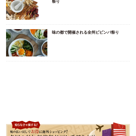
祭り
味の都で開催される全州ビビンバ祭り