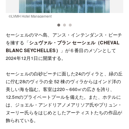
©️LVMH Hotel Management
©
セーシェルのマヘ島、アンス・インテンダンス・ビーチ
を擁する「
シュヴァル・ブラン セーシェル（CHEVAL
BLANC SEYCHELLES）
」が６番目のメゾンとして
2024年12月1日に開業する。
セーシェルの白砂ビーチに面した24のヴィラと、緑の丘
に佇む28のヴィラの全 52 棟のヴィラからはインド洋の
美しい海を臨む。客室は220～660㎡の広さを誇り、
12.5mのプライベートプールを備えた。また、ホテルに
は、ジョエル・アンドリアノメアリソア氏やプリュン・
ヌーリー氏らをはじめとしたアーティストたちの作品が
飾られている。