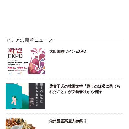
アジアの新着ニュース
大田国際ワインEXPO
梁貴子氏の韓国文学『願うのは私に禁じら
れたこと』が文藝春秋から刊行
栄州豊基高麗人参祭り