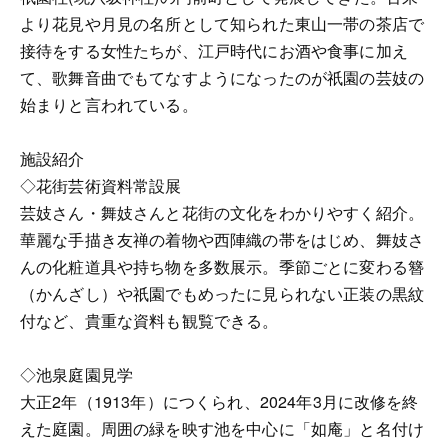
より花見や月見の名所として知られた東山一帯の茶店で
接待をする女性たちが、江戸時代にお酒や食事に加え
て、歌舞音曲でもてなすようになったのが祇園の芸妓の
始まりと言われている。
施設紹介
◇花街芸術資料常設展
芸妓さん・舞妓さんと花街の文化をわかりやすく紹介。
華麗な手描き友禅の着物や西陣織の帯をはじめ、舞妓さ
んの化粧道具や持ち物を多数展示。季節ごとに変わる簪
（かんざし）や祇園でもめったに見られない正装の黒紋
付など、貴重な資料も観覧できる。
◇池泉庭園見学
大正2年（1913年）につくられ、2024年3月に改修を終
えた庭園。周囲の緑を映す池を中心に「如庵」と名付け