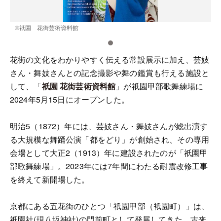
©️祇園 花街芸術資料館
花街の文化をわかりやすく伝える常設展示に加え、芸妓
さん・舞妓さんとの記念撮影や舞の鑑賞も行える施設と
して、「
祇園 花街芸術資料館
」が祇園甲部歌舞練場に
2024年5月15日にオープンした。
明治5（1872）年には、芸妓さん・舞妓さんが総出演す
る大規模な舞踊公演「都をどり」が創始され、その専用
会場として大正2（1913）年に建設されたのが「祇園甲
部歌舞練場」。2023年には7年間にわたる耐震改修工事
を終えて新開場した。
京都にある五花街のひとつ「祇園甲部（衹園町）」は、
祇園社(現八坂神社)の門前町として発展してきた。古来