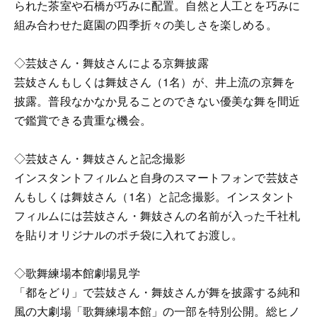
られた茶室や石橋が巧みに配置。自然と人工とを巧みに
組み合わせた庭園の四季折々の美しさを楽しめる。
◇芸妓さん・舞妓さんによる京舞披露
芸妓さんもしくは舞妓さん（1名）が、井上流の京舞を
披露。普段なかなか見ることのできない優美な舞を間近
で鑑賞できる貴重な機会。
◇芸妓さん・舞妓さんと記念撮影
インスタントフィルムと自身のスマートフォンで芸妓さ
んもしくは舞妓さん（1名）と記念撮影。インスタント
フィルムには芸妓さん・舞妓さんの名前が入った千社札
を貼りオリジナルのポチ袋に入れてお渡し。
◇歌舞練場本館劇場見学
「都をどり」で芸妓さん・舞妓さんが舞を披露する純和
風の大劇場「歌舞練場本館」の一部を特別公開。総ヒノ