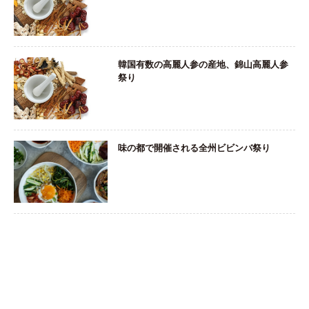
韓国有数の高麗人参の産地、錦山高麗人参
祭り
味の都で開催される全州ビビンバ祭り