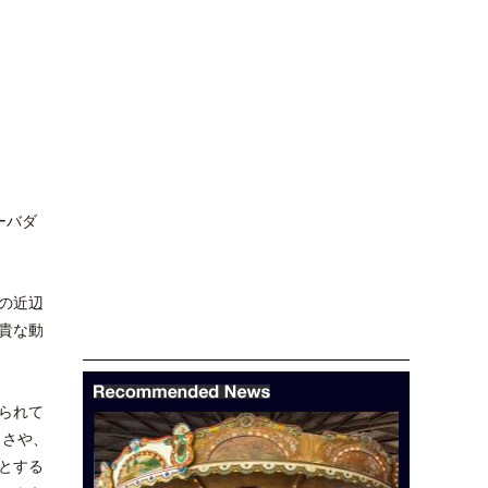
ューバダ
の近辺
貴な動
られて
きさや、
とする