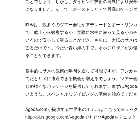
ことでしょう。しかし、ダイビング技術の発展により安全
になりました。そして、オーストラリアで最高のケージダ
昨今は、数多くのツアー会社がアデレードとポートリンカ
て、船上から観察するか、実際に水中に潜って見るかのチ
いるので安心して潜ることができ、さらに、大抵のサメは
去るだけです。冷たい青い海の中で、ホホジロザメが力強
ることができます。
基本的にサメの観察は年間を通して可能ですが、アシカや
てだとサメに遭遇できる機会が増えるでしょう。ツアー会
じめ様々なパッケージを提供してくれます。まずはAgod
いような、スペシャルなダイビングの準備を始めてくださ
Agoda.comが提供する世界中のホテルは
こちら
でチェック
http://plus.google.com/+agoda
でもぜひAgodaをチェッ