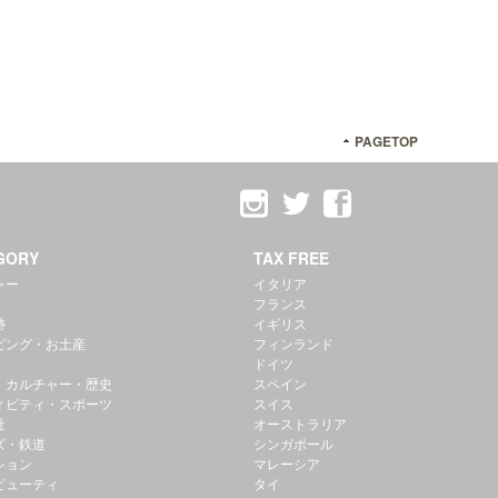
PAGETOP
GORY
TAX FREE
ャー
イタリア
フランス
跡
イギリス
ピング・お土産
フィンランド
ドイツ
・カルチャー・歴史
スペイン
ィビティ・スポーツ
スイス
社
オーストラリア
ズ・鉄道
シンガポール
ション
マレーシア
ビューティ
タイ