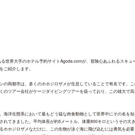
ープ企業である世界大手のホテル予約サイトAgoda.comが、冒険心あふれるスキ
をご紹介します。
ンの両都市は、多くのホホジロザメが生息していることで有名です。こ
くのツアー会社がケージダイビングツアーを扱っており、この雄大で高
、海洋生態系において最もどう猛な肉食動物として世界中にその名を知
されてきました。平均体長が約5メートル、体重800キロというその大
るホホジロザメなだけに、この生物が泳ぐ海に飛び込むには勇気を必要