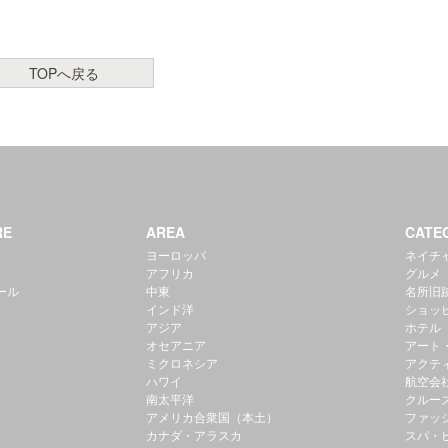
TOPへ戻る
RE
AREA
CATE
ヨーロッパ
ネイチ
アフリカ
グルメ
ール
中東
名所旧
インド洋
ショッ
アジア
ホテル
オセアニア
アート
ミクロネシア
アクテ
ハワイ
航空会
南太平洋
クルー
アメリカ合衆国（本土）
ファッ
カナダ・アラスカ
スパ・