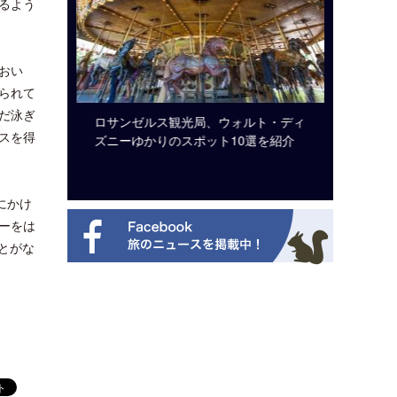
るよう
。
おい
られて
だ泳ぎ
システム導
ロサンゼルス観光局、ウォルト・ディ
開業50
スを得
ズニーゆかりのスポット10選を紹介
アット 
新
にかけ
ーをは
とがな