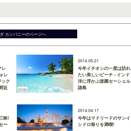
ダ カンパニーのページへ
2014.05.21
マレ
今年イチオシの一度は訪れ
ォレ
たい美しいビーチ - インド
ジック
洋に浮かぶ楽園セーシェル
間近
諸島
2014.04.17
三昧!
今年はマドリードのサンイ
セー
シドロ祭りを満喫!