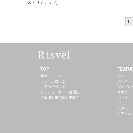
ス・リミテッド]
TOP
FEATU
新着ニュース
ドバイ
トラベルコラム
ハワイ
世界のイベント
シンガポ
クレジットカード活用法
カナダ
付加価値税払戻し手続き
パラオ
台北
グアム
シアトル