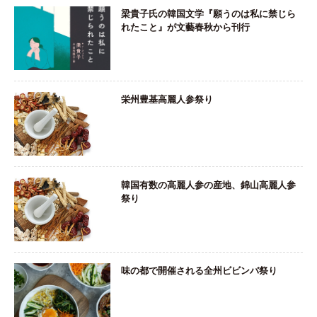
梁貴子氏の韓国文学『願うのは私に禁じら
れたこと』が文藝春秋から刊行
栄州豊基高麗人参祭り
韓国有数の高麗人参の産地、錦山高麗人参
祭り
味の都で開催される全州ビビンバ祭り