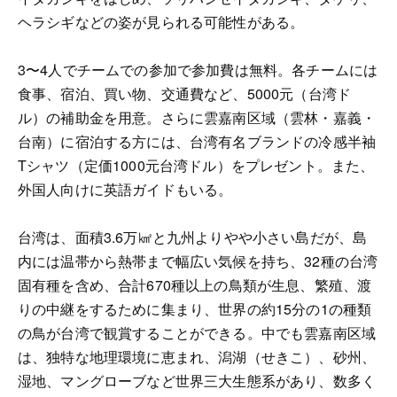
ヘラシギなどの姿が見られる可能性がある。
3〜4人でチームでの参加で参加費は無料。各チームには
食事、宿泊、買い物、交通費など、5000元（台湾ド
ル）の補助金を用意。さらに雲嘉南区域（雲林・嘉義・
台南）に宿泊する方には、台湾有名ブランドの冷感半袖
Tシャツ（定価1000元台湾ドル）をプレゼント。また、
外国人向けに英語ガイドもいる。
台湾は、面積3.6万㎢と九州よりやや小さい島だが、島
内には温帯から熱帯まで幅広い気候を持ち、32種の台湾
固有種を含め、合計670種以上の鳥類が生息、繁殖、渡
りの中継をするために集まり、世界の約15分の1の種類
の鳥が台湾で観賞することができる。中でも雲嘉南区域
は、独特な地理環境に恵まれ、潟湖（せきこ）、砂州、
湿地、マングローブなど世界三大生態系があり、数多く