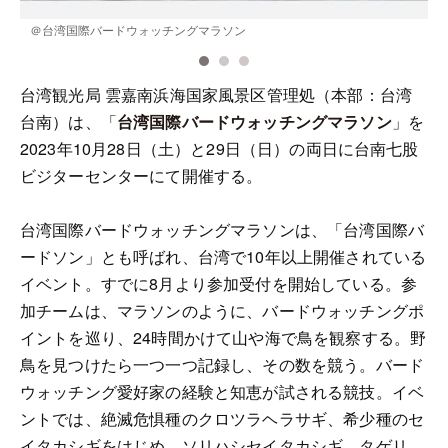
＠台湾国際バードウォッチングマラソン
台湾観光局 雲嘉南浜海国家風景区管理処（本部：台湾
台南）は、「
台湾国際バードウォッチングマラソン
」を
2023年10月28日（土）と29日（日）の両日に台南七股
ビジターセンターにて開催する。
台湾国際バードウォッチングマラソンは、「台湾国際バ
ードソン」とも呼ばれ、台湾で10年以上開催されている
イベント。すでに8月より参加受付を開始している。参
加チームは、マラソンのように、バードウォッチングポ
イントを巡り、24時間かけて山や海で鳥を観察する。野
鳥を見つけたら一つ一つ記録し、その数を競う。バード
ウォッチング愛好家の経験と知恵が試される競技。イベ
ントでは、絶滅危惧種のクロツラヘラサギ、希少種のセ
イタカシギをはじめ、ソリハシセイタカシギ、タゲリ、