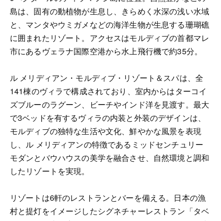
島は、固有の動植物が生息し、きらめく水深の浅い水域
と、マンタやウミガメなどの海洋生物が生息する珊瑚礁
に囲まれたリゾート。アクセスはモルディブの首都マレ
市にあるヴェラナ国際空港から水上飛行機で約35分。
ル メリディアン・モルディブ・リゾート＆スパは、全
141棟のヴィラで構成されており、室内からはターコイ
ズブルーのラグーン、ビーチやインド洋を見渡す。最大
で3ベッドを有するヴィラの内装と外装のデザインは、
モルディブの独特な生活や文化、鮮やかな風景を表現
し、ル メリディアンの特徴であるミッドセンチュリー
モダンとバウハウスの美学を融合させ、自然環境と調和
したリゾートを実現。
リゾートは6軒のレストランとバーを備える。日本の漁
村と提灯をイメージしたシグネチャーレストラン「タベ