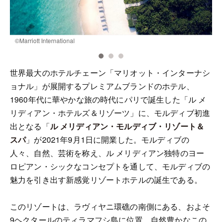
©️Marriott International
©
世界最大のホテルチェーン「マリオット・インターナシ
ョナル」が展開するプレミアムブランドのホテル、
1960年代に華やかな旅の時代にパリで誕生した「ル メ
リディアン・ホテルズ＆リゾーツ」に、モルディブ初進
出となる「
ル メリディアン・モルディブ・リゾート＆
スパ
」が2021年9月1日に開業した。モルディブの
人々、自然、芸術を称え、ル メリディアン独特のヨー
ロピアン・シックなコンセプトを通して、モルディブの
魅力を引き出す新感覚リゾートホテルの誕生である。
このリゾートは、ラヴィヤニ環礁の南側にある、およそ
9ヘクタールのティラマフシ島に位置。自然豊かなこの