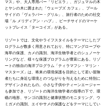
マス」や、大人専用バー「リビエラ」、ガジュマルの木
とヤシの木に囲まれた「ウェーブズ カフェ」、プール
サイドの「ヴェラバー・グリル」、旅行者のための社交
場「ル メリディアン・ハブ」、ビーチサイドのマーケ
ットプレイス「ターコイズ」がある。
リゾートでは、文化やライフスタイルをテーマにしたプ
ログラムが数多く用意されており、特にマングローブや
海草の保護、カメの識別、海洋生物学者とのシュノーケ
リングなど、様々な保護プログラムが豊富にある。リゾ
ートの独自の海洋プログラム「ティラマフシ・マリン・
マスターズ」は、将来の環境保護を目的として若い冒険
者たちに身近な環境とのつながりを与えるために特別に
デザインされたもの。小さな子供やティーンエージャー
も参加でき、リゾートの海洋生物学者の指導の下で、環
礁の地形、サンゴの識別と健康状態のモニタリング、ウ
ミガメの識別、エイやサメの保護などをテーマにしてい