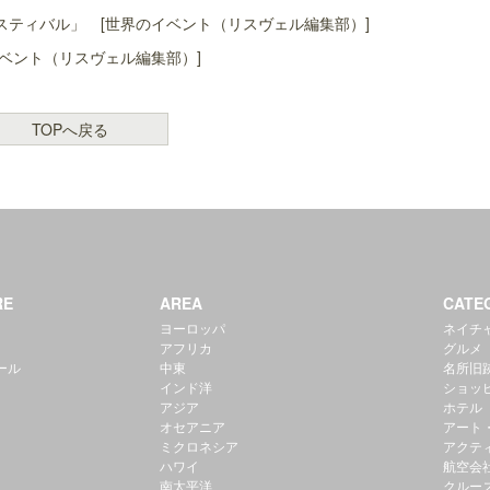
ティバル」 [世界のイベント（リスヴェル編集部）]
ベント（リスヴェル編集部）]
TOPへ戻る
RE
AREA
CATE
ヨーロッパ
ネイチ
アフリカ
グルメ
ール
中東
名所旧
インド洋
ショッ
アジア
ホテル
オセアニア
アート
ミクロネシア
アクテ
ハワイ
航空会
南太平洋
クルー