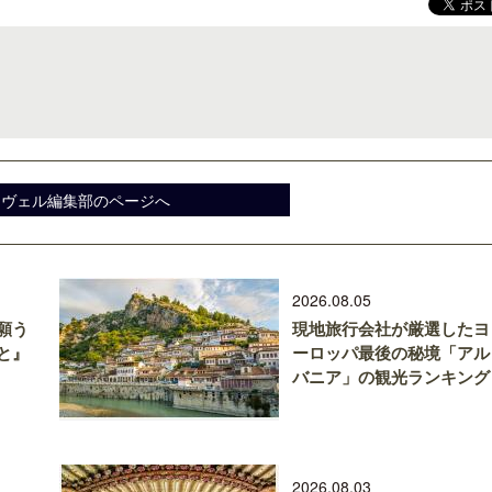
梁貴子氏の韓国文学『願うのは私に禁
開業50周年に合わせ「ザ 
じられたこと』が文藝春秋から刊行
アット ハイアット」のメ
新
スヴェル編集部のページへ
2026.08.05
願う
現地旅行会社が厳選したヨ
と』
ーロッパ最後の秘境「アル
バニア」の観光ランキング
2026.08.03