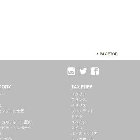
PAGETOP
GORY
TAX FREE
ャー
イタリア
フランス
跡
イギリス
ピング・お土産
フィンランド
ドイツ
・カルチャー・歴史
スペイン
ィビティ・スポーツ
スイス
社
オーストラリア
ズ・鉄道
シンガポール