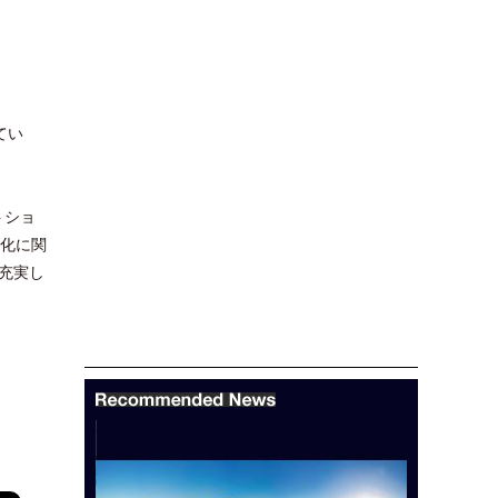
てい
トショ
文化に関
充実し