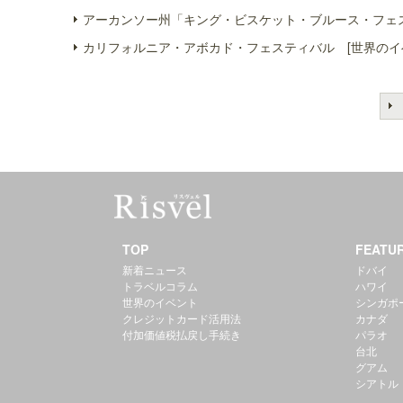
アーカンソー州「キング・ビスケット・ブルース・フェス
カリフォルニア・アボカド・フェスティバル [世界のイ
TOP
FEATU
新着ニュース
ドバイ
トラベルコラム
ハワイ
世界のイベント
シンガポ
クレジットカード活用法
カナダ
付加価値税払戻し手続き
パラオ
台北
グアム
シアトル