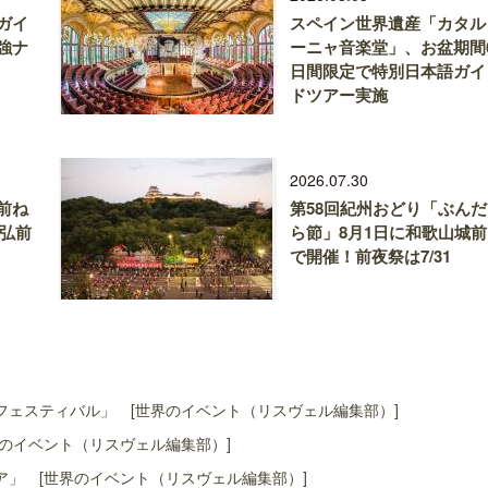
ガイ
スペイン世界遺産「カタル
強ナ
ーニャ音楽堂」、お盆期間
日間限定で特別日本語ガイ
ドツアー実施
2026.07.30
前ね
第58回紀州おどり「ぶんだ
、弘前
ら節」8月1日に和歌山城前
で開催！前夜祭は7/31
ェスティバル」 [世界のイベント（リスヴェル編集部）]
のイベント（リスヴェル編集部）]
」 [世界のイベント（リスヴェル編集部）]