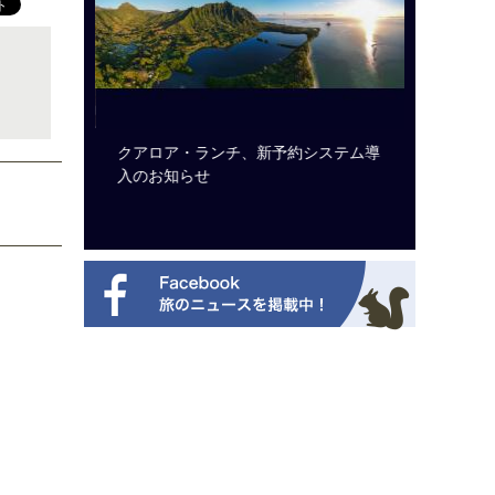
ビュッフェ
クアロア・ランチ、新予約システム導
梁貴子氏
ニューを刷
入のお知らせ
じられた