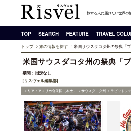
旅する人に届けたい世界の
TOP
SEARCH
FEATURE
TRAVEL COL
トップ
旅の情報を探す
米国サウスダコタ州の祭典「ブ
米国サウスダコタ州の祭典「
期間：指定なし
[リスヴェル編集部]
エリア：アメリカ合衆国（本土） > サウスダコタ州 > ラピッドシテ