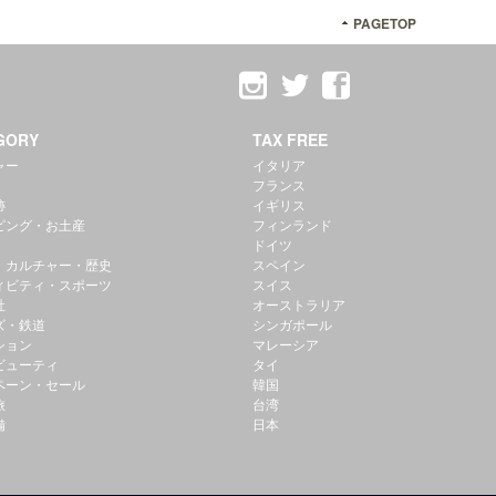
PAGETOP
GORY
TAX FREE
ャー
イタリア
フランス
跡
イギリス
ピング・お土産
フィンランド
ドイツ
・カルチャー・歴史
スペイン
ィビティ・スポーツ
スイス
社
オーストラリア
ズ・鉄道
シンガポール
ション
マレーシア
ビューティ
タイ
ペーン・セール
韓国
旅
台湾
備
日本