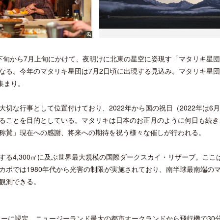
下旬から7月上旬にかけて、夜明けに北東の星空に姿現す「マタリキ星
なる。今年のマタリキ星団は7月2日頃に出現する見込み。マタリキ星
集まり。
な行事として位置付けており、2022年から国の祝日（2022年は6月
ることを目的としている。マタリキは日本のお正月のように何日も続き
称賛」現在への感謝、将来への期待を祝う様々な催しが行われる。
る4,300㎡に及ぶ世界最大規模の国際ダークスカイ・リザーブ。ここ
カポでは1980年代から光害の制限が実施されており、南半球最南端の
観測できる。
リーに認定。ニュージーランド最大の都市オークランドから飛行機で30