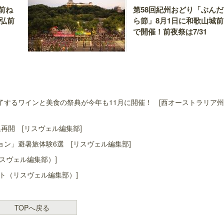
前ね
第58回紀州おどり「ぶんだ
、弘前
ら節」8月1日に和歌山城前
で開催！前夜祭は7/31
するワインと美食の祭典が今年も11月に開催！ [西オーストラリア
再開 [リスヴェル編集部]
ン」避暑旅体験6選 [リスヴェル編集部]
スヴェル編集部）]
ト（リスヴェル編集部）]
TOPへ戻る