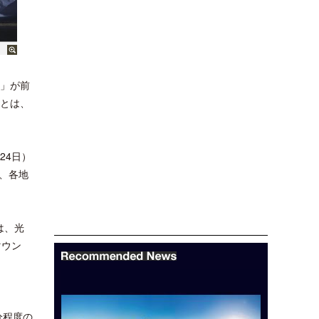
団」が前
団とは、
24日）
、各地
は、光
マウン
分程度の