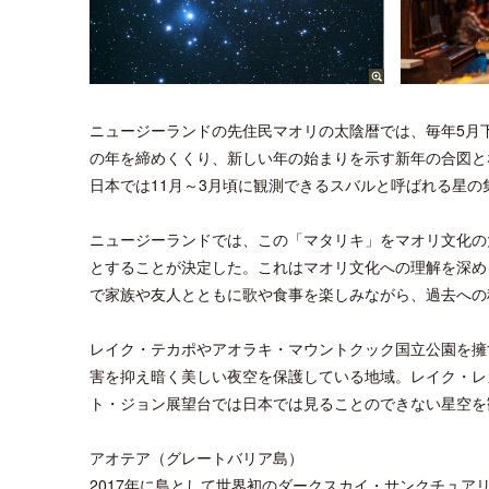
ニュージーランドの先住民マオリの太陰暦では、毎年5月
の年を締めくくり、新しい年の始まりを示す新年の合図と
日本では11月～3月頃に観測できるスバルと呼ばれる星の
ニュージーランドでは、この「マタリキ」をマオリ文化の大切
とすることが決定した。これはマオリ文化への理解を深め
で家族や友人とともに歌や食事を楽しみながら、過去への
レイク・テカポやアオラキ・マウントクック国立公園を擁す
害を抑え暗く美しい夜空を保護している地域。レイク・レ
ト・ジョン展望台では日本では見ることのできない星空を
アオテア（グレートバリア島）
2017年に島として世界初のダークスカイ・サンクチュア