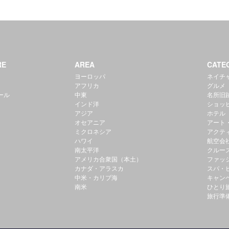
RE
AREA
CATE
ヨーロッパ
ネイチ
アフリカ
グルメ
ール
中東
名所旧
インド洋
ショッ
アジア
ホテル
オセアニア
アート
ミクロネシア
アクテ
ハワイ
航空会
南太平洋
クルー
アメリカ合衆国（本土）
ファッ
カナダ・アラスカ
スパ・
中米・カリブ海
キャン
南米
ひとり
旅行準