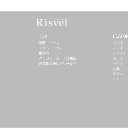
TOP
FEATU
新着ニュース
ドバイ
トラベルコラム
ハワイ
世界のイベント
シンガポ
クレジットカード活用法
カナダ
付加価値税払戻し手続き
パラオ
台北
グアム
シアトル