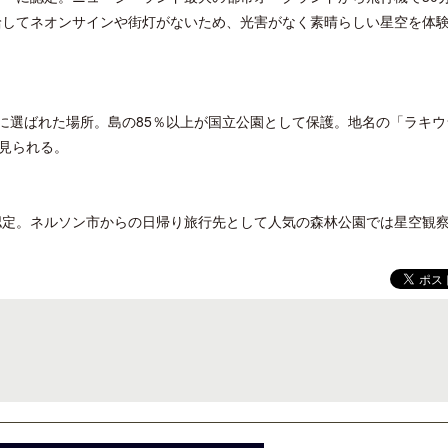
給してネオンサインや街灯がないため、光害がなく素晴らしい星空を体
ーに選ばれた場所。島の85％以上が国立公園として保護。地名の「ラキウ
開業50周年に合わせ「ザ ビュッフェ
梁貴子氏の韓国文学『願う
見られる。
アット ハイアット」のメニューを刷
じられたこと』が文藝春秋
新
に認定。ネルソン市からの日帰り旅行先として人気の森林公園では星空観