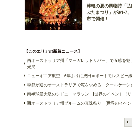
津軽の夏の風物詩「弘
ぷたまつり」が8/1-7
市で開催！
【このエリアの新着ニュース】
西オーストラリア州「マーガレットリバー」で五感を魅了
光局]
ニューギニア航空、6年ぶりに成田＝ポートモレスビー線
季節が逆のオーストラリアで涼を求める「クールケーショ
南半球最大級のシドニーマラソン [世界のイベント（リ
西オーストラリア州ブルームの真珠祭り [世界のイベン