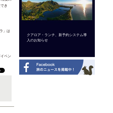
験でき
ラ」は
のは私に禁
クアロア・ランチ、新予約システム導
開業50
から刊行
入のお知らせ
アット 
新
察イベン