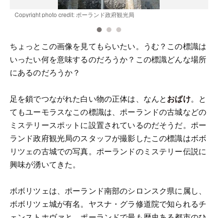
Copyright photo credit: ポーランド政府観光局
C
ちょっとこの画像を見てもらいたい。うむ？この標識は
いったい何を意味するのだろうか？この標識どんな場所
にあるのだろうか？
足を鎖でつながれた白い物の正体は、なんと
おばけ
。と
てもユーモラスなこの標識は、ポーランドの古城などの
ミステリースポットに設置されているのだそうだ。ポー
ランド政府観光局のスタッフが撮影したこの標識はボボ
リツェの古城での写真。ポーランドのミステリー伝説に
興味が湧いてきた。
ボボリツェは、ポーランド南部のシロンスク県に属し、
ボボリツェ城が有名。ヤスナ・グラ修道院で知られるチ
ェンストホヴァと、ポーランドで最も歴史ある都市のひ