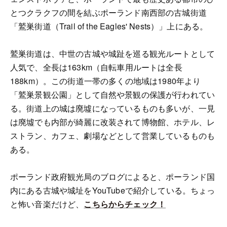
とつクラクフの間を結ぶポーランド南西部の古城街道
「鷲巣街道（Trail of the Eagles' Nests）」上にある。
鷲巣街道は、中世の古城や城趾を巡る観光ルートとして
人気で、全長は163km（自転車用ルートは全長
188km）。この街道一帯の多くの地域は1980年より
「鷲巣景観公園」として自然や景観の保護が行われてい
る。街道上の城は廃墟になっているものも多いが、一見
は廃墟でも内部が綺麗に改装されて博物館、ホテル、レ
ストラン、カフェ、劇場などとして営業しているものも
ある。
ポーランド政府観光局のブログによると、ポーランド国
内にある古城や城址をYouTubeで紹介している。ちょっ
と怖い音楽だけど、
こちらからチェック！