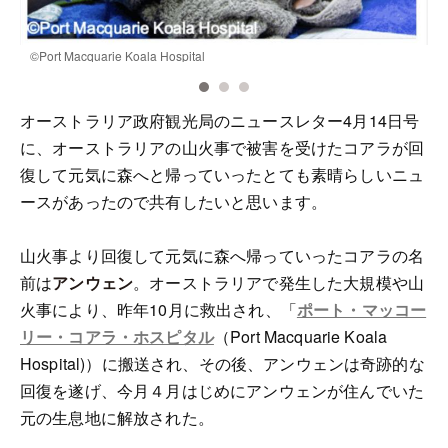
©Port Macquarie Koala Hospital
©
オーストラリア政府観光局のニュースレター4月14日号
に、オーストラリアの山火事で被害を受けたコアラが回
復して元気に森へと帰っていったとても素晴らしいニュ
ースがあったので共有したいと思います。
山火事より回復して元気に森へ帰っていったコアラの名
前は
アンウェン
。オーストラリアで発生した大規模や山
火事により、昨年10月に救出され、「
ポート・マッコー
リー・コアラ・ホスピタル
（Port Macquarie Koala
Hospital)）に搬送され、その後、アンウェンは奇跡的な
回復を遂げ、今月４月はじめにアンウェンが住んでいた
元の生息地に解放された。