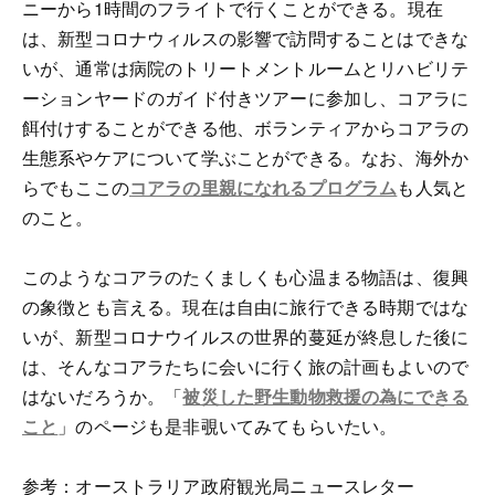
ニーから1時間のフライトで行くことができる。現在
は、新型コロナウィルスの影響で訪問することはできな
いが、通常は病院のトリートメントルームとリハビリテ
ーションヤードのガイド付きツアーに参加し、コアラに
餌付けすることができる他、ボランティアからコアラの
生態系やケアについて学ぶことができる。なお、海外か
らでもここの
コアラの里親になれるプログラム
も人気と
のこと。
このようなコアラのたくましくも心温まる物語は、復興
の象徴とも言える。現在は自由に旅行できる時期ではな
いが、新型コロナウイルスの世界的蔓延が終息した後に
は、そんなコアラたちに会いに行く旅の計画もよいので
はないだろうか。「
被災した野生動物救援の為にできる
こと
」のページも是非覗いてみてもらいたい。
参考：オーストラリア政府観光局ニュースレター