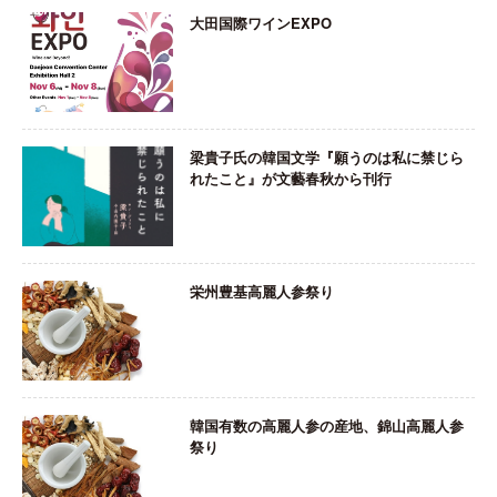
大田国際ワインEXPO
梁貴子氏の韓国文学『願うのは私に禁じら
れたこと』が文藝春秋から刊行
栄州豊基高麗人参祭り
韓国有数の高麗人参の産地、錦山高麗人参
祭り