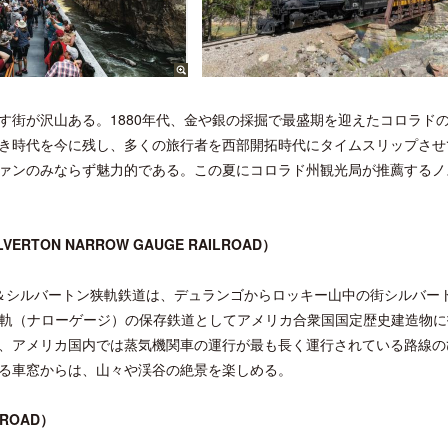
す街が沢山ある。1880年代、金や銀の採掘で最盛期を迎えたコロラド
き時代を今に残し、多くの旅行者を西部開拓時代にタイムスリップさせ
ァンのみならず魅力的である。この夏にコロラド州観光局が推薦するノ
RTON NARROW GAUGE RAILROAD）
＆シルバートン狭軌鉄道は、デュランゴからロッキー山中の街シルバー
軌間の狭軌（ナローゲージ）の保存鉄道としてアメリカ合衆国国定歴史建造物
おり、アメリカ国内では蒸気機関車の運行が最も長く運行されている路線の
る車窓からは、山々や渓谷の絶景を楽しめる。
LROAD）