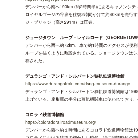
デンバーから南へ190km (約2時間半)にあるキャノン
ロイヤルゴージの谷底を往復2時間かけて約40kmを走
ジ・ブリッジ（高さ291m）は圧巻。
ジョージタウン ループ・レイルロード（GEORGETOWN L
デンバーから西へ約72km、車で約1時間のアクセスが
ループを描くように敷設されている。ジョージタウンはシ
称された。
デュランゴ・アンド・シルバートン狭軌鉄道博物館
https://www.durangotrain.com/dsng-museum-durango
デュランゴ・アンド・シルバートン狭軌鉄道博物館は19
上げている。扇形庫の半分は蒸気機関車に使われており、
コロラド鉄道博物館
https://coloradorailroadmuseum.org/
デンバーから西へ約１時間にあるコロラド鉄道博物館は1
コロラドにおける鉄道の輝かしい時代、特に開拓時代の狭