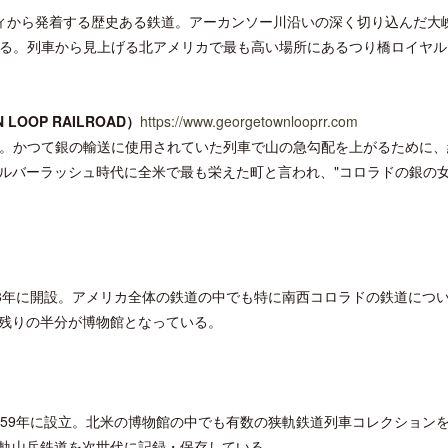
シティから発着する歴史ある鉄道。アーカンソー川沿いの深く切り込んだ大
行する。列車から見上げる北アメリカで最も高い場所にあるつり橋ロイヤル
OOP RAILROAD）
https://www.georgetownlooprr.com
ロサンゼルス観光局、ウォルト・ディ
クアロア・ランチ、新予約
便利。かつて銀の輸送に使用されていた列車で山の急勾配を上がるために
ズニーゆかりのスポット10選を紹介
入のお知らせ
ルバーラッシュ時代に全米で最も栄えた町と言われ、"コロラドの銀の女
98年に開設。アメリカ全体の鉄道の中でも特に南西コロラドの鉄道につ
残りの半分が博物館となっている。
959年に設立。北米の博物館の中でも有数の狭軌鉄道列車コレクション
軌山岳鉄道を次世代に記録・保存している。