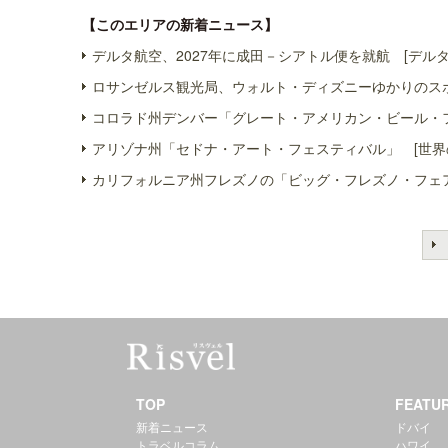
【このエリアの新着ニュース】
デルタ航空、2027年に成田－シアトル便を就航 [デルタ
ロサンゼルス観光局、ウォルト・ディズニーゆかりのスポ
コロラド州デンバー「グレート・アメリカン・ビール・フ
アリゾナ州「セドナ・アート・フェスティバル」 [世界
カリフォルニア州フレズノの「ビッグ・フレズノ・フェア
TOP
FEATU
新着ニュース
ドバイ
トラベルコラム
ハワイ