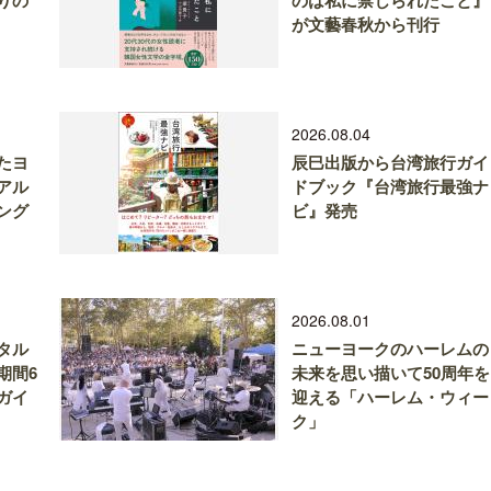
りの
のは私に禁じられたこと』
が文藝春秋から刊行
2026.08.04
たヨ
辰巳出版から台湾旅行ガイ
アル
ドブック『台湾旅行最強ナ
ング
ビ』発売
2026.08.01
タル
ニューヨークのハーレムの
期間6
未来を思い描いて50周年を
ガイ
迎える「ハーレム・ウィー
ク」