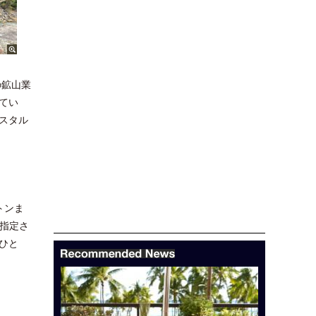
の鉱山業
てい
スタル
トンま
に指定さ
ひと