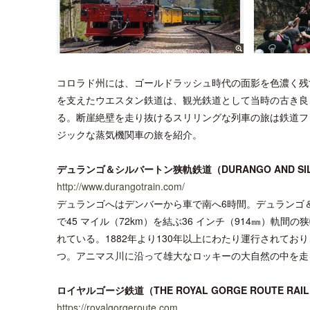
コロラド州には、ゴールドラッシュ時代の面影を色濃く残
を支えたウエスタン鉄道は、観光鉄道として当時の古き良
る。断崖絶壁を走り抜けるスリリングな列車の旅は鉄道フ
ジックな蒸気機関車の旅を紹介。
デュランゴ＆シルバートン狭軌鉄道（DURANGO AND SILVE
http://www.durangotrain.com/
デュランゴへはデンバーから車で南へ6時間。デュランゴ
で45 マイル（72km）を結ぶ36 インチ（914㎜）
れている。1882年より130年以上にわたり運行されて
つ。アニマス川に沿って雄大なロッキーの大自然の中を走
ロイヤルゴージ鉄道（THE ROYAL GORGE ROUTE RAI
https://royalgorgeroute.com