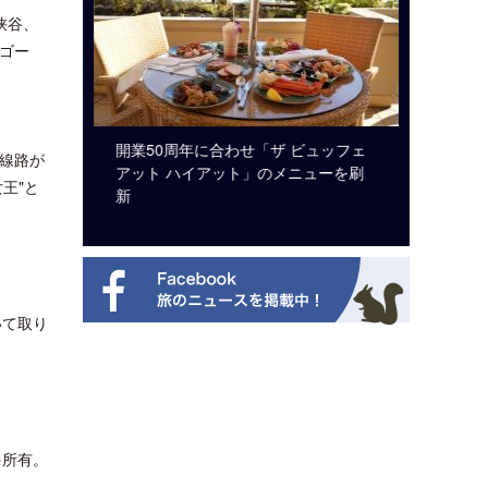
峡谷、
ゴー
システム導
開業50周年に合わせ「ザ ビュッフェ
ロサンゼ
、線路が
アット ハイアット」のメニューを刷
ズニーゆ
王"と
新
いて取り
を所有。