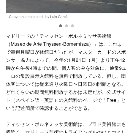
Copyright photo credit by Luis García
C
マドリードの「ティッセン・ボルネミッサ美術館
（Museo de Arte Thyssen-Bornemisza）」は、これま
で毎週月曜日が休館日だったが、マスターカードのスポ
ンサー協力によって、今年の1月21日（月）より正午12
時から午後4時までの間、個人客のみを対象に、通常9ユ
ーロの常設展示入館料を無料で開放している。但し、団
体客については従来通り火曜日〜日曜日の開館となる。
どれくらいの期間無料開放するかは未定だが、公式サイ
ト（スペイン語・英語）の入館料のページで「Free」と
いう記述箇所で確認することができる。
ティッセン・ボルネミッサ美術館は、プラド美術館にも
程近く、マドリード芸術のトライアングルのひとつとし