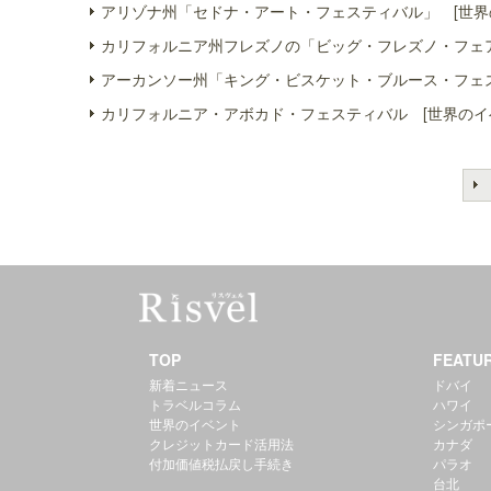
アリゾナ州「セドナ・アート・フェスティバル」 [世界
カリフォルニア州フレズノの「ビッグ・フレズノ・フェア
アーカンソー州「キング・ビスケット・ブルース・フェス
カリフォルニア・アボカド・フェスティバル [世界のイ
TOP
FEATU
新着ニュース
ドバイ
トラベルコラム
ハワイ
世界のイベント
シンガポ
クレジットカード活用法
カナダ
付加価値税払戻し手続き
パラオ
台北