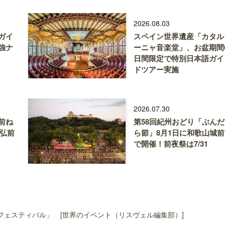
2026.08.03
ガイ
スペイン世界遺産「カタル
強ナ
ーニャ音楽堂」、お盆期間
日間限定で特別日本語ガイ
ドツアー実施
2026.07.30
前ね
第58回紀州おどり「ぶんだ
、弘前
ら節」8月1日に和歌山城前
で開催！前夜祭は7/31
ェスティバル」 [世界のイベント（リスヴェル編集部）]