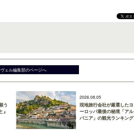
梁貴子氏の韓国文学『願うのは私に禁
クアロア・ランチ、新予約
じられたこと』が文藝春秋から刊行
入のお知らせ
スヴェル編集部のページへ
2026.08.05
願う
現地旅行会社が厳選したヨ
と』
ーロッパ最後の秘境「アル
バニア」の観光ランキング