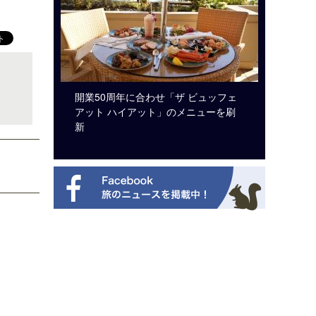
システム導
開業50周年に合わせ「ザ ビュッフェ
梁貴子氏
アット ハイアット」のメニューを刷
じられた
新