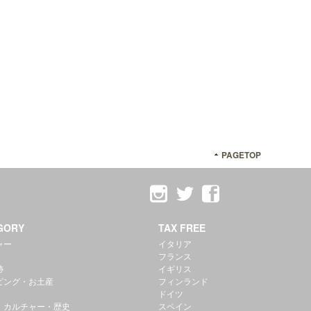
PAGETOP
GORY
TAX FREE
ャー
イタリア
フランス
跡
イギリス
ピング・お土産
フィンランド
ドイツ
・カルチャー・歴史
スペイン