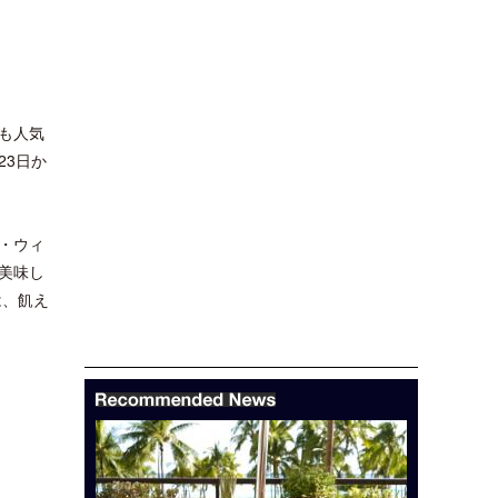
も人気
23日か
・ウィ
美味し
は、飢え