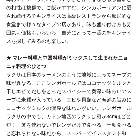
の相性は抜群で、ご飯がすすむ。シンガポーリアンに愛
され続けるチキンライスは高級レストランから庶民的な
食堂まで様々なタイプの店があり、味も盛り付け方も雰
囲気も価格もいろいろ。自分にとって一番のチキンライ
スを探してみるのも楽しい。
★ マレー料理と中国料理がミックスして生まれたニョ
ニャ料理のひとつ
ラクサは日本のラーメンのように地域によってスープの
味が異なる。ここシンガポールではココナッツミルクと
干しエビでだしをとったスパイシーで奥深い味わいのス
ープに米麺が入っている。エビや貝類など海鮮の旨みに
ココナッツミルクの濃厚な味わいがいい。シンガポール
ラクサの中でも、カトン地区のラクサは麺が3cmほどと
短く、箸を使わないでレンゲだけで食べる。一度食べる
と忘れられない味だから、スーパーでインスタント麺