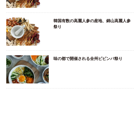
韓国有数の高麗人参の産地、錦山高麗人参
祭り
味の都で開催される全州ビビンバ祭り