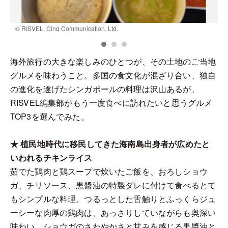
© RISVEL, Cinq Communication, Ltd.
©
海外旅行の大きな楽しみのひとつが、その土地のご当地
グルメを味わうこと。多国の食文化が混ざり合い、独自
の進化を遂げたシンガポールの料理は沢山あるが、
RISVEL編集部がもう一度食べに訪れたいと思うグルメ
TOP3を選んでみた。
★ 植民地時代に移民してきた海南島出身者が広めたと
いわれるチキンライス
茹でた鶏肉と鶏スープで炊いたご飯を、おろしショウ
ガ、チリソース、黒醬油の特製ダレに付けて食べるとて
もシンプルな料理。つるっとした舌触りとふっくらジュ
ーシーな肉厚の鶏肉は、あっさりしていながらも奥深い
味わい。ショウガのさわやかさと甘みを感じる黒醬油と