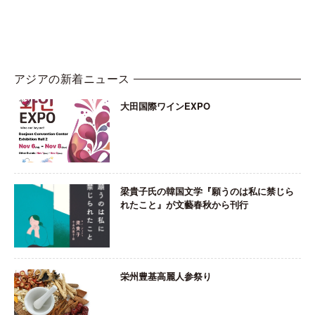
アジアの新着ニュース
大田国際ワインEXPO
梁貴子氏の韓国文学『願うのは私に禁じら
れたこと』が文藝春秋から刊行
栄州豊基高麗人参祭り