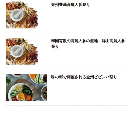
栄州豊基高麗人参祭り
韓国有数の高麗人参の産地、錦山高麗人参
祭り
味の都で開催される全州ビビンバ祭り