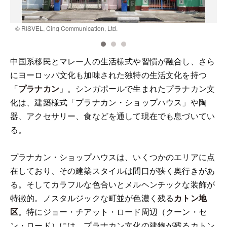
© RISVEL, Cinq Communication, Ltd.
©
中国系移民とマレー人の生活様式や習慣が融合し、さら
にヨーロッパ文化も加味された独特の生活文化を持つ
「
プラナカン
」。シンガポールで生まれたプラナカン文
化は、建築様式「プラナカン・ショップハウス」や陶
器、アクセサリー、食などを通して現在でも息づいてい
る。
プラナカン・ショップハウスは、いくつかのエリアに点
在しており、その建築スタイルは間口が狭く奥行きがあ
る。そしてカラフルな色合いとメルヘンチックな装飾が
特徴的。ノスタルジックな町並が色濃く残る
カトン地
区
。特にジョー・チアット・ロード周辺（クーン・セ
ン・ロード）には、プラナカン文化の建物が残るカトン