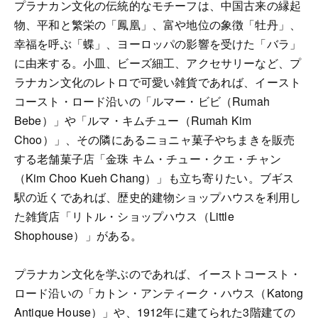
プラナカン文化の伝統的なモチーフは、中国古来の縁起
物、平和と繁栄の「鳳凰」、富や地位の象徴「牡丹」、
幸福を呼ぶ「蝶」、ヨーロッパの影響を受けた「バラ」
に由来する。小皿、ビーズ細工、アクセサリーなど、プ
ラナカン文化のレトロで可愛い雑貨であれば、イースト
コースト・ロード沿いの「ルマー・ビビ（Rumah
Bebe）」や「ルマ・キムチュー（Rumah Kim
Choo）」、その隣にあるニョニャ菓子やちまきを販売
する老舗菓子店「金珠 キム・チュー・クエ・チャン
（Kim Choo Kueh Chang）」も立ち寄りたい。ブギス
駅の近くであれば、歴史的建物ショップハウスを利用し
た雑貨店「リトル・ショップハウス（Little
Shophouse）」がある。
プラナカン文化を学ぶのであれば、イーストコースト・
ロード沿いの「カトン・アンティーク・ハウス（Katong
Antique House）」や、1912年に建てられた3階建ての