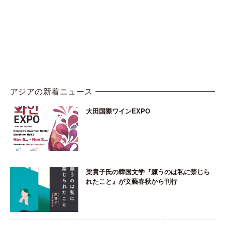
アジアの新着ニュース
大田国際ワインEXPO
梁貴子氏の韓国文学『願うのは私に禁じら
れたこと』が文藝春秋から刊行